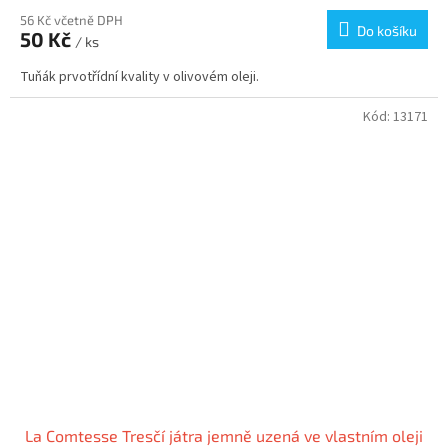
56 Kč včetně DPH
Do košíku
50 Kč
/ ks
Tuňák prvotřídní kvality v olivovém oleji.
Kód:
13171
La Comtesse Tresčí játra jemně uzená ve vlastním oleji