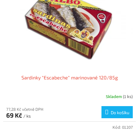
Sardinky "Escabeche" marinované 120/85g
Skladem
(1 ks)
77,28 Kč včetně DPH
Do košíku
69 Kč
/ ks
Kód:
01207