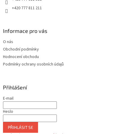
v
+420 777 811 211
ý
p
i
s
Informace pro vás
u
O nás
Obchodní podmínky
Hodnocení obchodu
Podmínky ochrany osobních údajů
Přihlášení
E-mail
Heslo
PŘIHLÁSIT SE