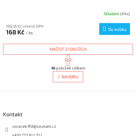
Skladem
(4 ks)
188,16 Kč včetně DPH
Do košíku
168 Kč
/ ks
NAČÍST 21 DALŠÍCH
S
1
2
t
O
r
45
položek celkem
v
á
l
NAHORU
n
á
k
d
o
v
Z
a
á
c
á
n
í
p
í
p
a
Kontakt
r
t
v
voracek-ffd
@
seznam.cz
í
k
y
+420 777 811 511