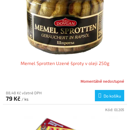
p
r
o
d
u
k
t
ů
Memel Sprotten Uzené šproty v oleji 250g
Momentálně nedostupné
88,48 Kč včetně DPH
Do košíku
79 Kč
/ ks
Kód:
01205