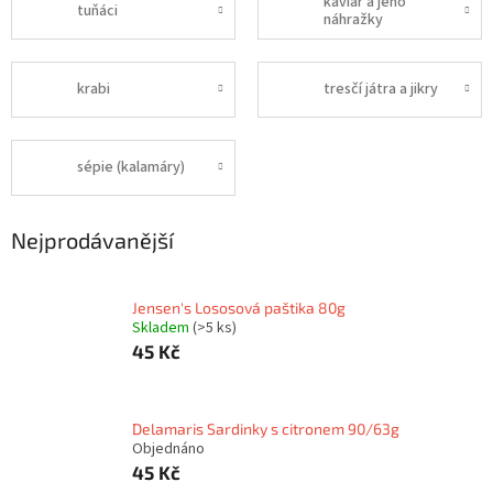
kaviár a jeho
tuňáci
náhražky
krabi
tresčí játra a jikry
sépie (kalamáry)
Nejprodávanější
Jensen's Lososová paštika 80g
Skladem
(>5 ks)
45 Kč
Delamaris Sardinky s citronem 90/63g
Objednáno
45 Kč