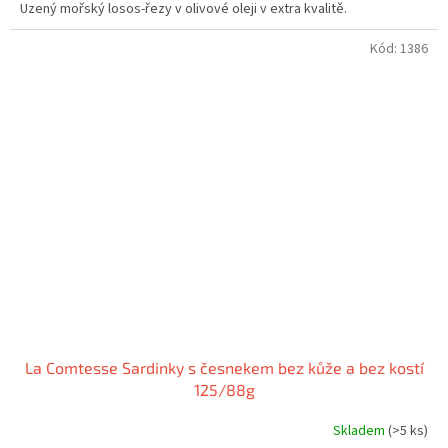
Uzený mořský losos-řezy v olivové oleji v extra kvalitě.
Kód:
1386
La Comtesse Sardinky s česnekem bez kůže a bez kostí
125/88g
Skladem
(>5 ks)