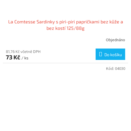
La Comtesse Sardinky s piri-piri papričkami bez kůže a
bez kostí 125/88g
Objednáno
81,76 Kč včetně DPH
Do košíku
73 Kč
/ ks
Kód:
04030