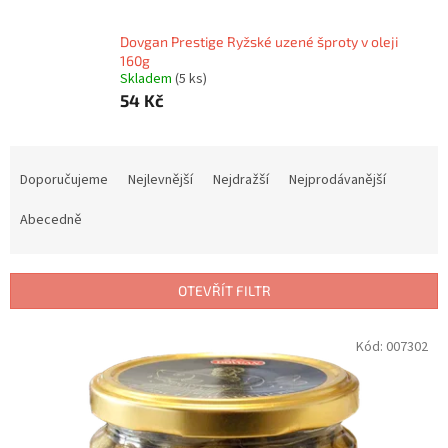
Dovgan Prestige Ryžské uzené šproty v oleji
160g
Skladem
(5 ks)
54 Kč
Ř
a
Doporučujeme
Nejlevnější
Nejdražší
Nejprodávanější
z
e
Abecedně
n
í
p
OTEVŘÍT FILTR
r
o
V
Kód:
007302
d
ý
u
p
k
i
t
s
ů