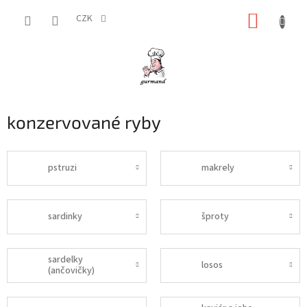
Přejít
NÁKUP
na
CZK
obsah
KOŠÍK
konzervované ryby
pstruzi
makrely
sardinky
šproty
sardelky
losos
(ančovičky)