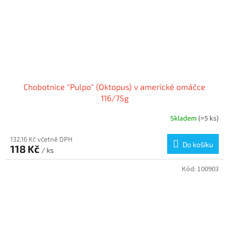
Chobotnice "Pulpo" (Oktopus) v americké omáčce
116/75g
Skladem
(>5 ks)
132,16 Kč včetně DPH
Do košíku
118 Kč
/ ks
Kód:
100903