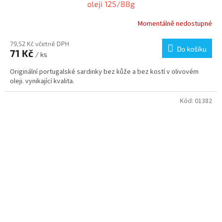
oleji 125/88g
Momentálně nedostupné
79,52 Kč včetně DPH
Do košíku
71 Kč
/ ks
Originální portugalské sardinky bez kůže a bez kostí v olivovém
oleji. vynikající kvalita.
Kód:
01382