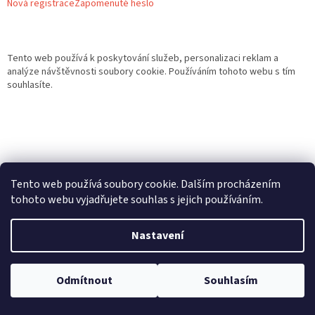
Nová registrace
Zapomenuté heslo
Tento web používá k poskytování služeb, personalizaci reklam a
analýze návštěvnosti soubory cookie. Používáním tohoto webu s tím
souhlasíte.
Tento web používá soubory cookie. Dalším procházením
tohoto webu vyjadřujete souhlas s jejich používáním.
Nastavení
Vytvořil Shoptet
Odmítnout
Souhlasím
Copyright 2026
Gurmand
. Všechna práva vyhrazena.
Upravit