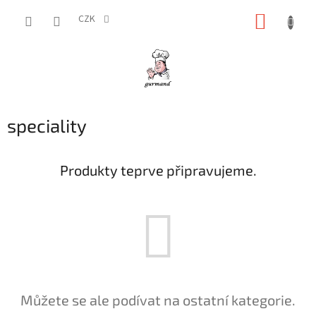
Přejít
NÁKUP
na
CZK
obsah
KOŠÍK
speciality
Produkty teprve připravujeme.
Můžete se ale podívat na ostatní kategorie.