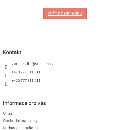
ZPĚT DO OBCHODU
Z
á
p
a
Kontakt
t
voracek-ffd
@
seznam.cz
í
+420 777 811 511
+420 777 811 211
Informace pro vás
O nás
Obchodní podmínky
Hodnocení obchodu