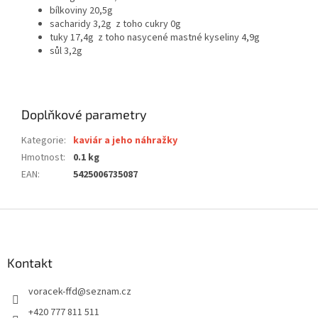
bílkoviny 20,5g
sacharidy 3,2g z toho cukry 0g
tuky 17,4g z toho nasycené mastné kyseliny 4,9g
sůl 3,2g
Doplňkové parametry
Kategorie
:
kaviár a jeho náhražky
Hmotnost
:
0.1 kg
EAN
:
5425006735087
Z
á
p
a
Kontakt
t
voracek-ffd
@
seznam.cz
í
+420 777 811 511