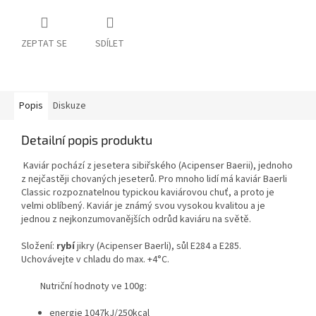
ZEPTAT SE
SDÍLET
Popis
Diskuze
Detailní popis produktu
Kaviár pochází z jesetera sibiřského (Acipenser Baerii), jednoho
z nejčastěji chovaných jeseterů. Pro mnoho lidí má kaviár Baerli
Classic rozpoznatelnou typickou kaviárovou chuť, a proto je
velmi oblíbený. Kaviár je známý svou vysokou kvalitou a je
jednou z nejkonzumovanějších odrůd kaviáru na světě.
Složení:
rybí
jikry (Acipenser Baerli), sůl E284 a E285.
Uchovávejte v chladu do max. +4°C.
Nutriční hodnoty ve 100g:
energie 1047kJ/250kcal