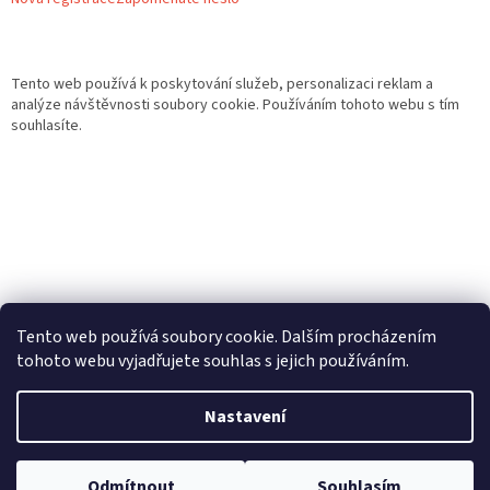
Tento web používá k poskytování služeb, personalizaci reklam a
analýze návštěvnosti soubory cookie. Používáním tohoto webu s tím
souhlasíte.
Tento web používá soubory cookie. Dalším procházením
tohoto webu vyjadřujete souhlas s jejich používáním.
Vytvořil Shoptet
Nastavení
Copyright 2026
Gurmand
. Všechna práva vyhrazena.
Upravit
Odmítnout
Souhlasím
nastavení cookies