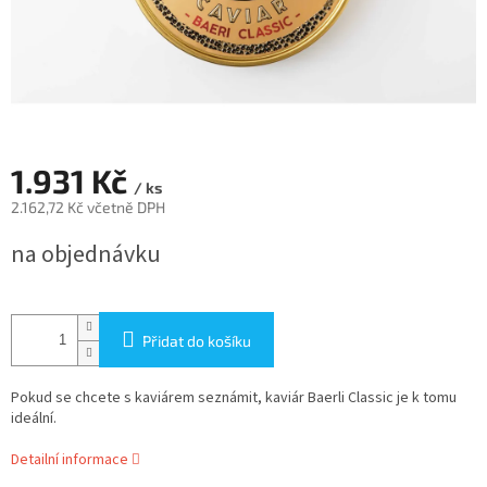
1.931 Kč
/ ks
2.162,72 Kč včetně DPH
Měrná
na objednávku
cena:
Přidat do košíku
Pokud se chcete s kaviárem seznámit, kaviár Baerli Classic je k tomu
ideální.
Detailní informace