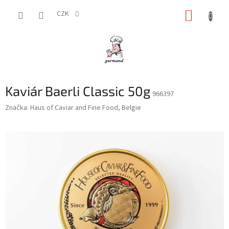
Přejít
NÁKUP
na
CZK
obsah
KOŠÍK
Kaviár Baerli Classic 50g
966397
Značka:
Haus of Caviar and Fine Food, Belgie