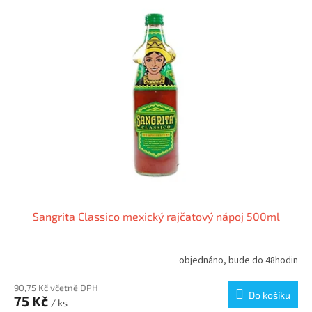
ý
u
p
k
i
t
s
ů
p
r
o
d
u
k
t
ů
Sangrita Classico mexický rajčatový nápoj 500ml
objednáno, bude do 48hodin
90,75 Kč včetně DPH
Do košíku
75 Kč
/ ks