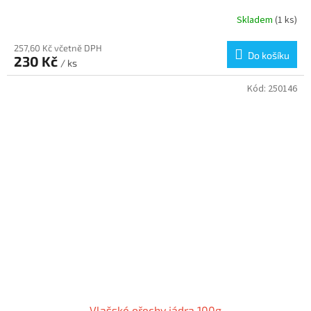
Skladem
(1 ks)
257,60 Kč včetně DPH
Do košíku
230 Kč
/ ks
Kód:
250146
Vlašské ořechy jádra 100g