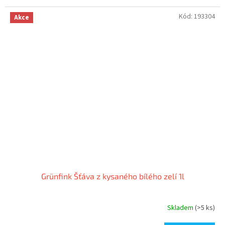
Kód:
193304
Akce
Grünfink Šťáva z kysaného bílého zelí 1l
Skladem
(>5 ks)