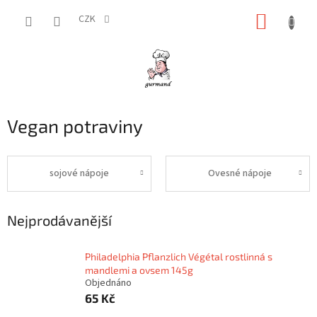
Přejít
NÁKUP
na
CZK
obsah
KOŠÍK
Vegan potraviny
sojové nápoje
Ovesné nápoje
Nejprodávanější
Philadelphia Pflanzlich Végétal rostlinná s
mandlemi a ovsem 145g
Objednáno
65 Kč