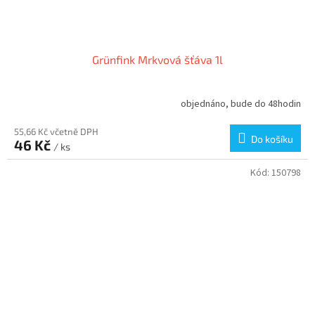
Grünfink Mrkvová šťáva 1l
objednáno, bude do 48hodin
55,66 Kč včetně DPH
Do košíku
46 Kč
/ ks
Kód:
150798