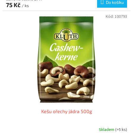
Do košíku
75 Kč
/ ks
Kód:
100793
Kešu ořechy jádra 500g
Skladem
(>5 ks)