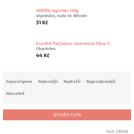
HARIBO Jogurties 160g
objednáno, bude do 48hodin
31 Kč
Grünfink Rajčatovo-zeleninová šťáva 1l
Objednáno
44 Kč
Ř
a
Doporučujeme
Nejlevnější
Nejdražší
Nejprodávanější
z
e
Abecedně
n
í
p
OTEVŘÍT FILTR
r
o
V
Kód:
100356
d