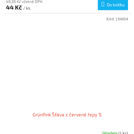
49,28 Kč včetně DPH
Do košíku
44 Kč
/ ks
Kód:
194004
Grünfink Šťáva z červené řepy 1l
Skladem
(1 ks)