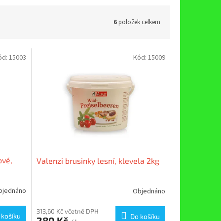
6
položek celkem
ód:
15003
Kód:
15009
ové,
Valenzi brusinky lesní, klevela 2kg
bjednáno
Objednáno
313,60 Kč včetně DPH
 košíku
Do košíku
280 Kč