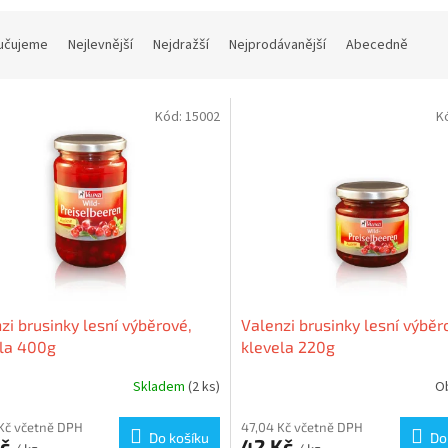
učujeme
Nejlevnější
Nejdražší
Nejprodávanější
Abecedně
Kód:
15002
K
zi brusinky lesní výběrové,
Valenzi brusinky lesní výběr
la 400g
klevela 220g
Skladem
(2 ks)
O
Kč včetně DPH
47,04 Kč včetně DPH
Do košíku
Do
Kč
42 Kč