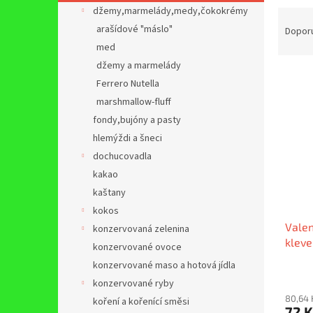
n
džemy,marmelády,medy,čokokrémy
Ř
e
a
arašídové "máslo"
Dopor
l
z
med
e
džemy a marmelády
V
n
Ferrero Nutella
ý
í
marshmallow-fluff
p
p
fondy,bujóny a pasty
i
r
s
o
hlemýždi a šneci
p
d
dochucovadla
r
u
kakao
o
k
kaštany
d
t
kokos
u
ů
Valen
k
konzervovaná zelenina
kleve
t
konzervované ovoce
ů
konzervované maso a hotová jídla
konzervované ryby
80,64 
koření a kořenící směsi
72 