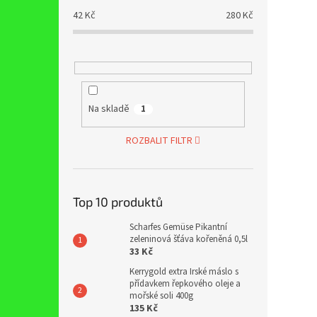
42
Kč
280
Kč
Na skladě
1
ROZBALIT FILTR
Top 10 produktů
Scharfes Gemüse Pikantní
zeleninová šťáva kořeněná 0,5l
33 Kč
Kerrygold extra Irské máslo s
přídavkem řepkového oleje a
mořské soli 400g
135 Kč