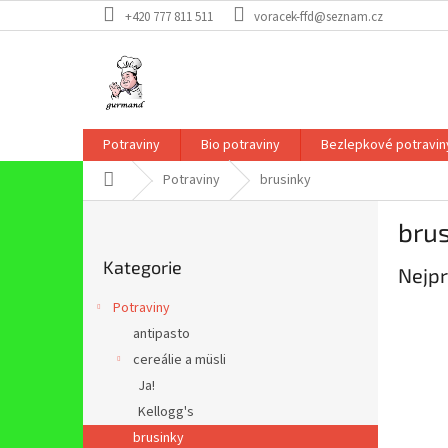
Přejít
+420 777 811 511
voracek-ffd@seznam.cz
na
obsah
Potraviny
Bio potraviny
Bezlepkové potravin
Domů
Potraviny
brusinky
P
bru
o
Přeskočit
s
Kategorie
kategorie
Nejpr
t
r
Potraviny
a
antipasto
n
cereálie a müsli
n
í
Ja!
p
Kellogg's
a
brusinky