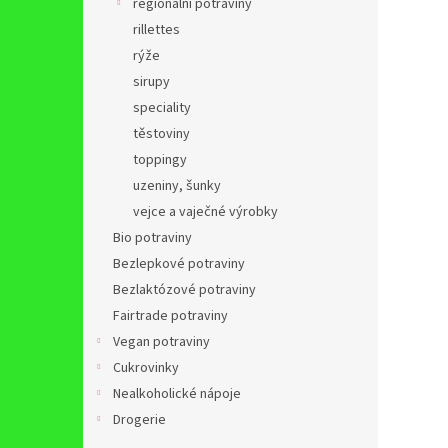
regionální potraviny
rillettes
rýže
sirupy
speciality
těstoviny
toppingy
uzeniny, šunky
vejce a vaječné výrobky
Bio potraviny
Bezlepkové potraviny
Bezlaktózové potraviny
Fairtrade potraviny
Vegan potraviny
Cukrovinky
Nealkoholické nápoje
Drogerie