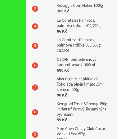
Kellogg's Corn Flakes 1000g
265 Kč
La Comtesse Palmitos,
palmová srdíčka 400/200g
86 Kč
La Comtesse Palmitos,
palmová srdíčka 800/500g
134 Kč
OSCAR fond zeleninový
koncentrovaný 1000ml
680 Kč
After Eight Mint plátková
čokoláda plněná mátovým
krémem 200g
90 Kč
Kerrygold Frisch&Cremig 150g
"Kräuter" čerstvý šlehaný sýr s
bylinkami
59 Kč
Mon Chéri Cherry Club Cassis-
Vodka 15ks/157g