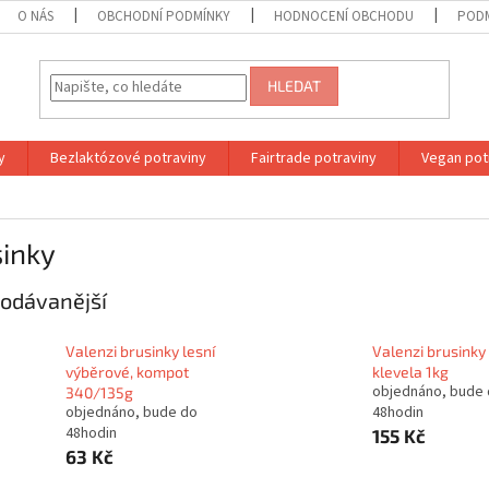
O NÁS
OBCHODNÍ PODMÍNKY
HODNOCENÍ OBCHODU
PODM
HLEDAT
y
Bezlaktózové potraviny
Fairtrade potraviny
Vegan pot
sinky
odávanější
Valenzi brusinky lesní
Valenzi brusinky 
výběrové, kompot
klevela 1kg
objednáno, bude
340/135g
objednáno, bude do
48hodin
48hodin
155 Kč
63 Kč