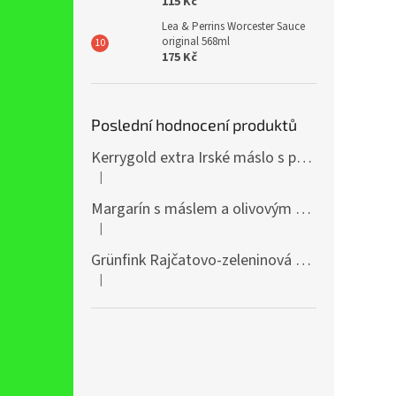
115 Kč
Lea & Perrins Worcester Sauce
original 568ml
175 Kč
Poslední hodnocení produktů
Kerrygold extra Irské máslo s přídavkem řepkového oleje 400g
|
Hodnocení produktu je 5 z 5 hvězdiček.
Margarín s máslem a olivovým olejem 38% 250g
|
Hodnocení produktu je 5 z 5 hvězdiček.
Grünfink Rajčatovo-zeleninová šťáva 1l
|
Hodnocení produktu je 5 z 5 hvězdiček.