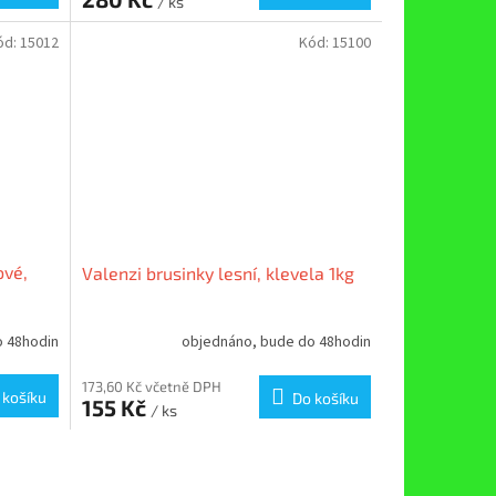
/ ks
ód:
15012
Kód:
15100
ové,
Valenzi brusinky lesní, klevela 1kg
o 48hodin
objednáno, bude do 48hodin
173,60 Kč včetně DPH
 košíku
Do košíku
155 Kč
/ ks