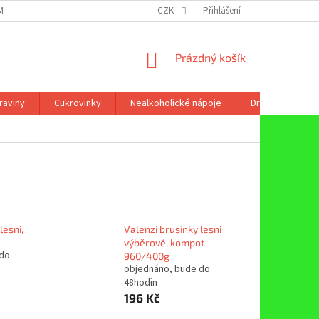
ÍNKY OCHRANY OSOBNÍCH ÚDAJŮ
CZK
Přihlášení
NÁKUPNÍ
Prázdný košík
KOŠÍK
raviny
Cukrovinky
Nealkoholické nápoje
Drogerie
lesní,
Valenzi brusinky lesní
výběrové, kompot
 do
960/400g
objednáno, bude do
48hodin
196 Kč