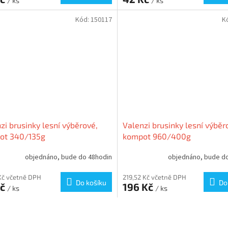
/ ks
/ ks
Kód:
150117
K
zi brusinky lesní výběrové,
Valenzi brusinky lesní výběr
ot 340/135g
kompot 960/400g
objednáno, bude do 48hodin
objednáno, bude d
Kč včetně DPH
219,52 Kč včetně DPH
Do košíku
Do
Kč
196 Kč
/ ks
/ ks
O
v