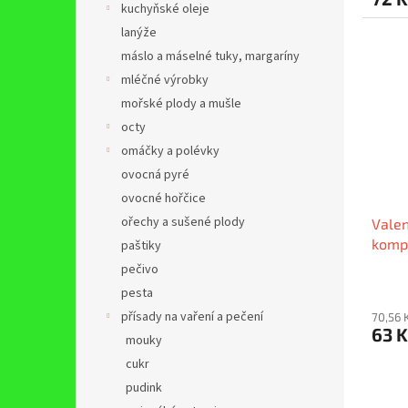
kuchyňské oleje
lanýže
máslo a máselné tuky, margaríny
mléčné výrobky
mořské plody a mušle
octy
omáčky a polévky
ovocná pyré
ovocné hořčice
ořechy a sušené plody
Valen
komp
paštiky
pečivo
pesta
přísady na vaření a pečení
70,56 
63 
mouky
cukr
pudink