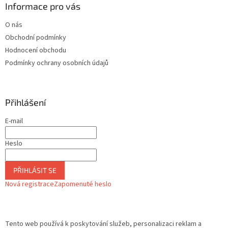
Informace pro vás
p
i
O nás
s
u
Obchodní podmínky
Hodnocení obchodu
Podmínky ochrany osobních údajů
Přihlášení
E-mail
Heslo
PŘIHLÁSIT SE
Nová registrace
Zapomenuté heslo
Tento web používá k poskytování služeb, personalizaci reklam a