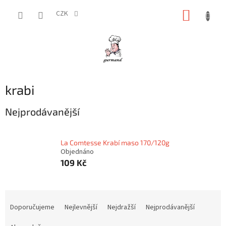
Přejít
NÁKUP
na
CZK
obsah
KOŠÍK
krabi
Nejprodávanější
La Comtesse Krabí maso 170/120g
Objednáno
109 Kč
Ř
a
Doporučujeme
Nejlevnější
Nejdražší
Nejprodávanější
z