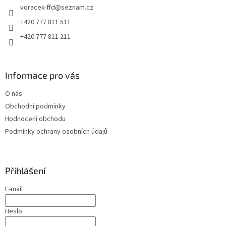
voracek-ffd
@
seznam.cz
í
+420 777 811 511
+420 777 811 211
Informace pro vás
O nás
Obchodní podmínky
Hodnocení obchodu
Podmínky ochrany osobních údajů
Přihlášení
E-mail
Heslo