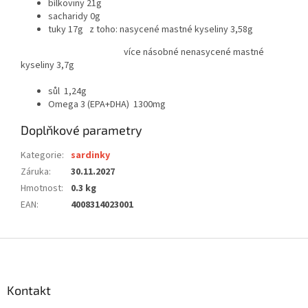
bílkoviny 21g
sacharidy 0g
tuky 17g z toho: nasycené mastné kyseliny 3,58g
více násobné nenasycené mastné
kyseliny 3,7g
sůl 1,24g
Omega 3 (EPA+DHA) 1300mg
Doplňkové parametry
Kategorie
:
sardinky
Záruka
:
30.11.2027
Hmotnost
:
0.3 kg
EAN
:
4008314023001
Z
á
p
a
Kontakt
t