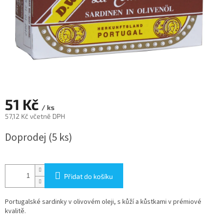
51 Kč
/ ks
57,12 Kč včetně DPH
Měrná
Doprodej
(5 ks)
cena:
Přidat do košíku
Portugalské sardinky v olivovém oleji, s kůží a kůstkami v prémiové
kvalitě.