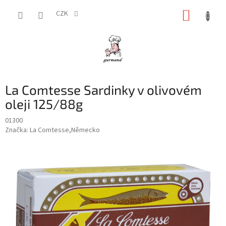
Přejít
NÁKUP
na
CZK
obsah
KOŠÍK
La Comtesse Sardinky v olivovém
oleji 125/88g
01300
Značka:
La Comtesse,Německo