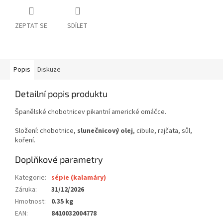
ZEPTAT SE
SDÍLET
Popis
Diskuze
Detailní popis produktu
Španělské chobotnicev pikantní americké omáčce.
Složení: chobotnice,
slunečnicový olej
, cibule, rajčata, sůl,
koření.
Doplňkové parametry
Kategorie
:
sépie (kalamáry)
Záruka
:
31/12/2026
Hmotnost
:
0.35 kg
EAN
:
8410032004778