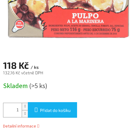
118 Kč
/ ks
132,16 Kč včetně DPH
Měrná
Skladem
(>5 ks)
cena:
Přidat do košíku
Detailní informace