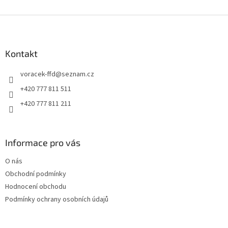
Z
á
p
a
Kontakt
t
voracek-ffd
@
seznam.cz
í
+420 777 811 511
+420 777 811 211
Informace pro vás
O nás
Obchodní podmínky
Hodnocení obchodu
Podmínky ochrany osobních údajů