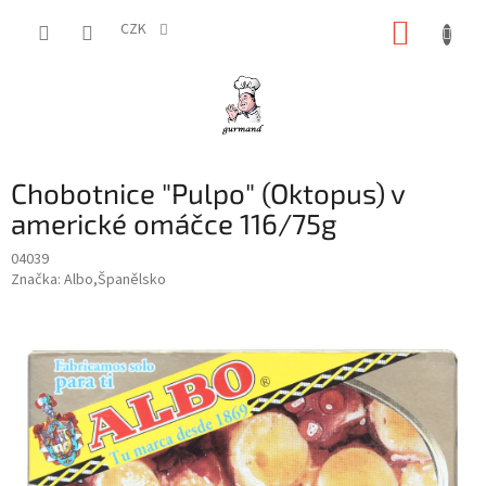
Přejít
NÁKUP
na
CZK
obsah
KOŠÍK
Chobotnice "Pulpo" (Oktopus) v
americké omáčce 116/75g
04039
Značka:
Albo,Španělsko