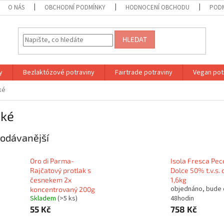
O NÁS
OBCHODNÍ PODMÍNKY
HODNOCENÍ OBCHODU
PODM
HLEDAT
y
Bezlaktózové potraviny
Fairtrade potraviny
Vegan pot
ké
ské
odávanější
Oro di Parma-
Isola Fresca Pec
Rajčatový protlak s
Dolce 50% t.v.s. 
česnekem 2x
1,6kg
objednáno, bude
koncentrovaný 200g
Skladem
(>5 ks)
48hodin
55 Kč
758 Kč