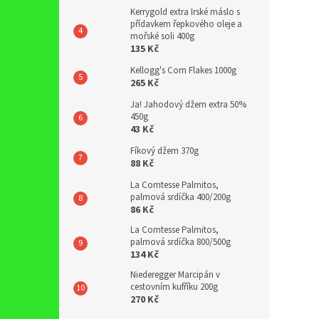
Kerrygold extra Irské máslo s
přídavkem řepkového oleje a
mořské soli 400g
135 Kč
Kellogg's Corn Flakes 1000g
265 Kč
Ja! Jahodový džem extra 50%
450g
43 Kč
Fíkový džem 370g
88 Kč
La Comtesse Palmitos,
palmová srdíčka 400/200g
86 Kč
La Comtesse Palmitos,
palmová srdíčka 800/500g
134 Kč
Niederegger Marcipán v
cestovním kufříku 200g
270 Kč