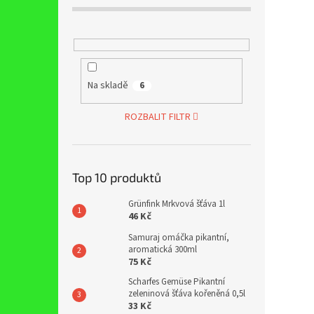
Na skladě
6
ROZBALIT FILTR
Top 10 produktů
Grünfink Mrkvová šťáva 1l
46 Kč
Samuraj omáčka pikantní,
aromatická 300ml
75 Kč
Scharfes Gemüse Pikantní
zeleninová šťáva kořeněná 0,5l
33 Kč