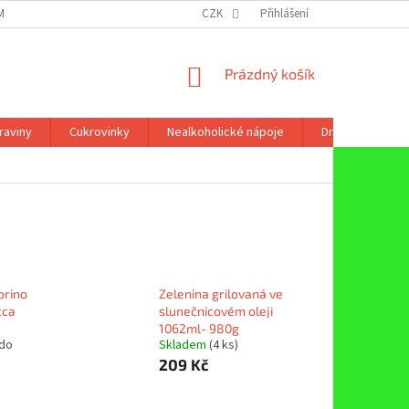
ÍNKY OCHRANY OSOBNÍCH ÚDAJŮ
CZK
Přihlášení
NÁKUPNÍ
Prázdný košík
KOŠÍK
raviny
Cukrovinky
Nealkoholické nápoje
Drogerie
orino
Zelenina grilovaná ve
cca
slunečnicovém oleji
1062ml- 980g
 do
Skladem
(4 ks)
209 Kč