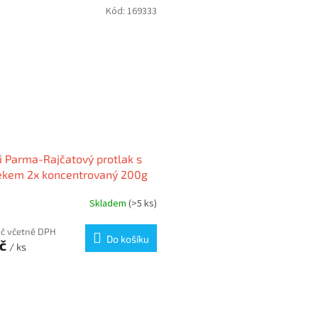
Kód:
169333
i Parma-Rajčatový protlak s
ekem 2x koncentrovaný 200g
Skladem
(>5 ks)
Kč včetně DPH
Do košíku
Kč
/ ks
O
v
l