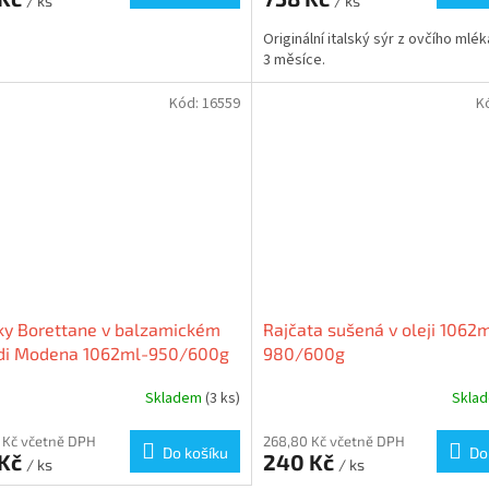
/ ks
/ ks
Originální italský sýr z ovčího mléka
3 měsíce.
Kód:
16559
K
ky Borettane v balzamickém
Rajčata sušená v oleji 1062
 di Modena 1062ml-950/600g
980/600g
Skladem
(3 ks)
Skla
 Kč včetně DPH
268,80 Kč včetně DPH
Do košíku
Do
 Kč
240 Kč
/ ks
/ ks