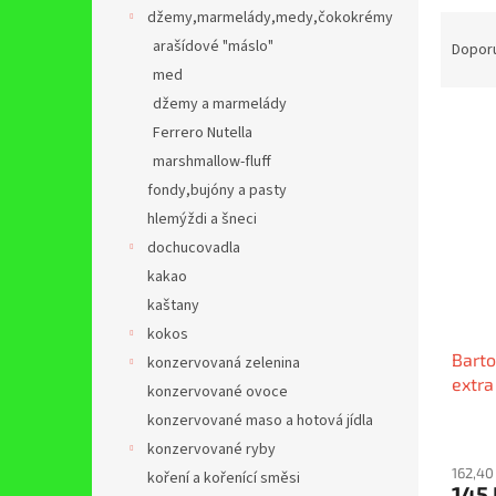
n
džemy,marmelády,medy,čokokrémy
Ř
e
a
arašídové "máslo"
Dopor
l
z
med
e
džemy a marmelády
V
n
Ferrero Nutella
ý
í
marshmallow-fluff
p
p
fondy,bujóny a pasty
i
r
s
o
hlemýždi a šneci
p
d
dochucovadla
r
u
kakao
o
k
kaštany
d
t
kokos
u
ů
Barto
k
konzervovaná zelenina
extra
t
konzervované ovoce
ů
konzervované maso a hotová jídla
konzervované ryby
162,40
koření a kořenící směsi
145