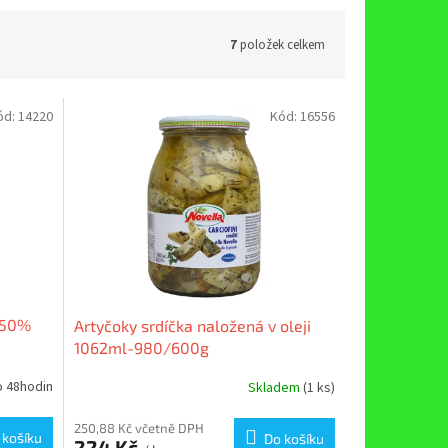
7
položek celkem
ód:
14220
Kód:
16556
e 50%
Artyčoky srdíčka naložená v oleji
1062ml-980/600g
o 48hodin
Skladem
(1 ks)
250,88 Kč včetně DPH
 košíku
Do košíku
224 Kč