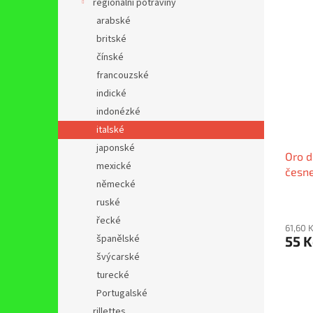
regionální potraviny
arabské
britské
čínské
francouzské
indické
indonézké
italské
japonské
Oro d
mexické
česn
německé
ruské
řecké
61,60 
španělské
55 
švýcarské
turecké
Portugalské
rillettes