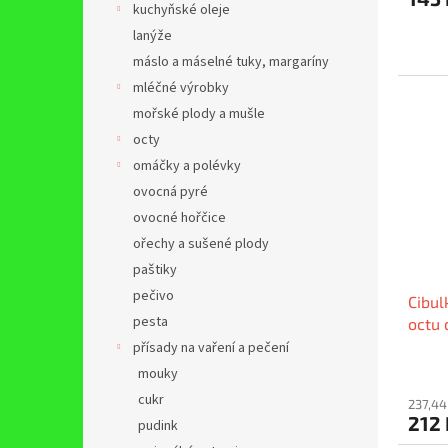
kuchyňské oleje
lanýže
máslo a máselné tuky, margaríny
mléčné výrobky
mořské plody a mušle
octy
omáčky a polévky
ovocná pyré
ovocné hořčice
ořechy a sušené plody
paštiky
pečivo
Cibul
pesta
octu
přísady na vaření a pečení
mouky
cukr
237,44
212
pudink