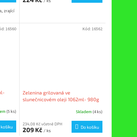
/ ks
, zrající
ód:
16560
Kód:
16562
ml-
Zelenina grilovaná ve
slunečnicovém oleji 1062ml- 980g
dem
(5 ks)
Skladem
(4 ks)
234,08 Kč včetně DPH
 košíku
Do košíku
209 Kč
/ ks