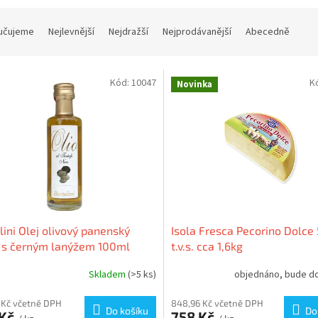
učujeme
Nejlevnější
Nejdražší
Nejprodávanější
Abecedně
Kód:
10047
K
Novinka
lini Olej olivový panenský
Isola Fresca Pecorino Dolc
 s černým lanýžem 100ml
t.v.s. cca 1,6kg
Skladem
(>5 ks)
objednáno, bude d
 Kč včetně DPH
848,96 Kč včetně DPH
Do košíku
Do
 Kč
758 Kč