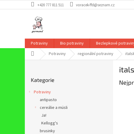
Přejít
+420 777 811 511
voracek-ffd@seznam.cz
na
obsah
Potraviny
Bio potraviny
Bezlepkové potravin
Domů
Potraviny
regionální potraviny
itals
P
ital
o
Přeskočit
s
Kategorie
kategorie
Nejpr
t
r
Potraviny
a
antipasto
n
cereálie a müsli
n
í
Ja!
p
Kellogg's
a
brusinky