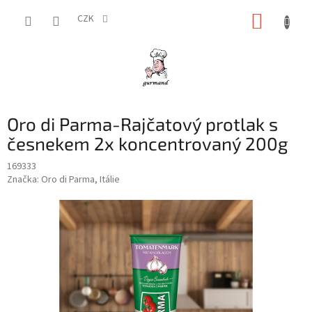
Přejít
NÁKUP
na
CZK
obsah
KOŠÍK
Oro di Parma-Rajčatový protlak s
česnekem 2x koncentrovaný 200g
169333
Značka:
Oro di Parma, Itálie