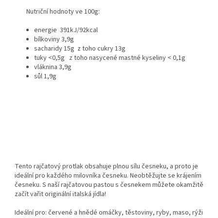
Nutriční hodnoty ve 100g:
energie 391kJ/92kcal
bílkoviny 3,9g
sacharidy 15g z toho cukry 13g
tuky <0,5g z toho nasycené mastné kyseliny < 0,1g
vláknina 3,9g
sůl 1,9g
Tento rajčatový protlak obsahuje plnou sílu česneku, a proto je
ideální pro každého milovníka česneku. Neobtěžujte se krájením
česneku. S naší rajčatovou pastou s česnekem můžete okamžitě
začít vařit originální italská jídla!
Ideální pro: červené a hnědé omáčky, těstoviny, ryby, maso, rýži