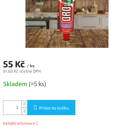
55 Kč
/ ks
61,60 Kč včetně DPH
Měrná
Skladem
(>5 ks)
cena:
Přidat do košíku
Detailní informace