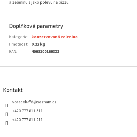
a zeleninu a jako polevu na pizzu.
Doplňkové parametry
Kategorie
:
konzervovaná zelenina
Hmotnost
:
0.22 kg
EAN
:
4008100169333
Z
á
p
a
Kontakt
t
voracek-ffd
@
seznam.cz
í
+420 777 811 511
+420 777 811 211