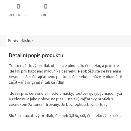
ZEPTAT SE
SDÍLET
Popis
Diskuze
Detailní popis produktu
Tento rajčatový protlak obsahuje plnou sílu česneku, a proto je
ideální pro každého milovníka česneku. Neobtěžujte se krájením
česneku. S naší rajčatovou pastou s česnekem můžete okamžitě
začít vařit originální italská jídla!
Ideální pro: červené a hnědé omáčky, těstoviny, ryby, maso, rýži
a zeleninu a jako polevu na pizzu. Italský rajčatový protlak s
česnekem 2x koncentrovaný. Je bez lepku a bez laktózy.
Složení: rajčatový protlak, česnek 3,5%, sůl, česnekový extrakt.