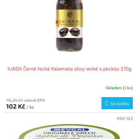
p
r
o
d
u
k
t
ů
ILIADA Černé řecké Kalamata olivy velké s peckou 370g
Skladem
(1 ks)
114,24 Kč včetně DPH
Do košíku
102 Kč
/ ks
Kód:
012