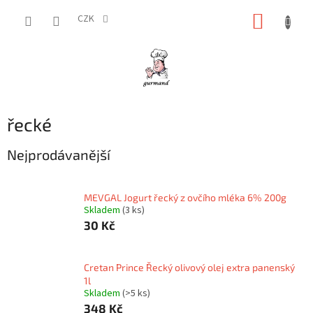
Přejít
NÁKUP
na
CZK
obsah
KOŠÍK
řecké
Nejprodávanější
MEVGAL Jogurt řecký z ovčího mléka 6% 200g
Skladem
(3 ks)
30 Kč
Cretan Prince Řecký olivový olej extra panenský
1l
Skladem
(>5 ks)
348 Kč