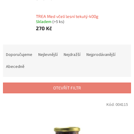
TREA Med včelí lesní tekutý 400g
Skladem
(>5 ks)
270 Kč
Ř
a
Doporučujeme
Nejlevnější
Nejdražší
Nejprodávanější
z
e
Abecedně
n
í
p
OTEVŘÍT FILTR
r
o
V
Kód:
004115
d
ý
u
p
k
i
t
s
ů