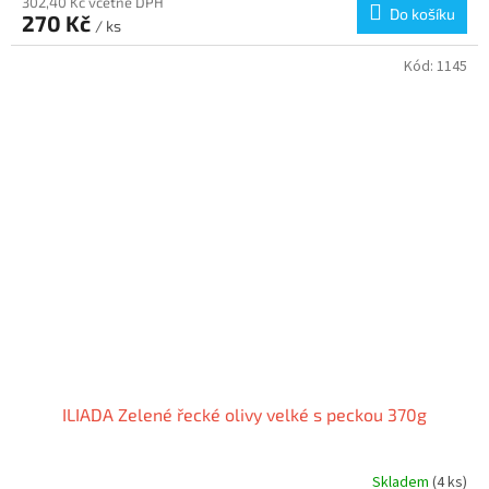
302,40 Kč včetně DPH
Do košíku
270 Kč
/ ks
Kód:
1145
ILIADA Zelené řecké olivy velké s peckou 370g
Skladem
(4 ks)