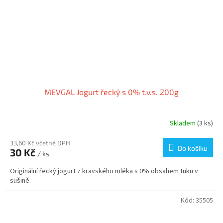
MEVGAL Jogurt řecký s 0% t.v.s. 200g
Skladem
(3 ks)
33,60 Kč včetně DPH
Do košíku
30 Kč
/ ks
Originální řecký jogurt z kravského mléka s 0% obsahem tuku v
sušině.
Kód:
35505