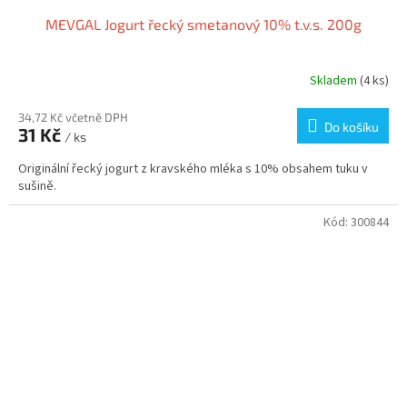
MEVGAL Jogurt řecký smetanový 10% t.v.s. 200g
Skladem
(4 ks)
34,72 Kč včetně DPH
Do košíku
31 Kč
/ ks
Originální řecký jogurt z kravského mléka s 10% obsahem tuku v
sušině.
Kód:
300844