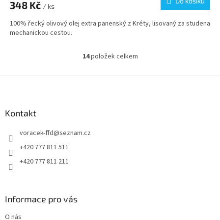
Do košíku
348 Kč
/ ks
100% řecký olivový olej extra panenský z Kréty, lisovaný za studena
mechanickou cestou.
14
položek celkem
O
v
l
Z
á
á
d
p
a
a
Kontakt
c
t
í
voracek-ffd
@
seznam.cz
í
p
r
+420 777 811 511
v
+420 777 811 211
k
y
v
ý
Informace pro vás
p
i
O nás
s