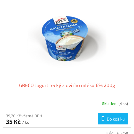
GRECO Jogurt řecký z ovčího mléka 6% 200g
Skladem
(4 ks)
39,20 Kč včetně DPH
Do košíku
35 Kč
/ ks
Kód:
035758