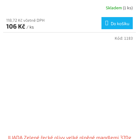
Skladem
(1 ks)
118,72 Kč včetně DPH
Do košíku
106 Kč
/ ks
Kód:
1183
ILIADA Zelené řecké olivy velké plněné mandlemi 370g