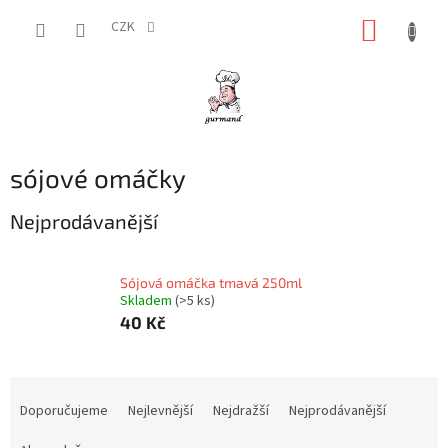
Přejít
NÁKUP
na
CZK
obsah
KOŠÍK
sójové omáčky
Nejprodávanější
Sójová omáčka tmavá 250ml
Skladem
(>5 ks)
40 Kč
Ř
a
Doporučujeme
Nejlevnější
Nejdražší
Nejprodávanější
z