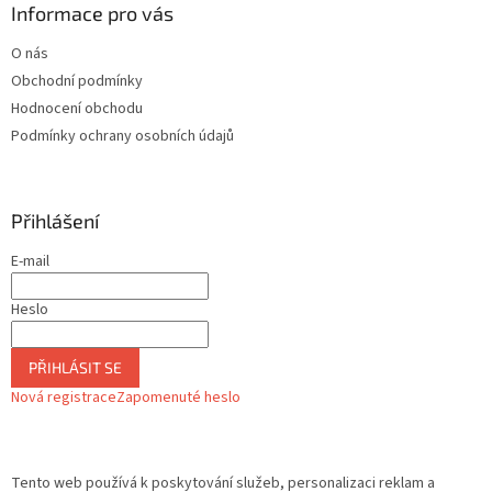
Informace pro vás
p
i
O nás
s
u
Obchodní podmínky
Hodnocení obchodu
Podmínky ochrany osobních údajů
Přihlášení
E-mail
Heslo
PŘIHLÁSIT SE
Nová registrace
Zapomenuté heslo
Tento web používá k poskytování služeb, personalizaci reklam a