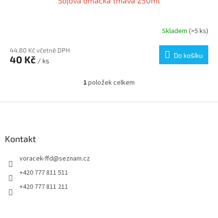
Sójová omáčka tmavá 250ml
Skladem
(>5 ks)
44,80 Kč včetně DPH
Do košíku
40 Kč
/ ks
1
položek celkem
O
v
l
Z
á
á
d
p
a
a
Kontakt
c
t
í
voracek-ffd
@
seznam.cz
í
p
r
+420 777 811 511
v
+420 777 811 211
k
y
v
ý