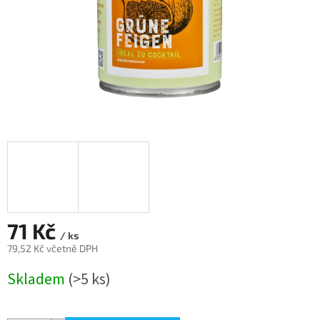
71 Kč
/ ks
79,52 Kč včetně DPH
Měrná
Skladem
(>5 ks)
cena: