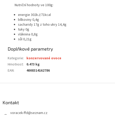
Nutriční hodnoty ve 100g:
energie 302kJ/71kcal
bílkoviny 0,4g
sacharidy 17g z toho ukry 14,4g
tuky 0g
vláknina 0,8g
sůl 0,21g
Doplňkové parametry
Kategorie
:
konzervované ovoce
Hmotnost
:
0.473 kg
EAN
:
4008314162786
Z
á
p
a
Kontakt
t
voracek-ffd
@
seznam.cz
í