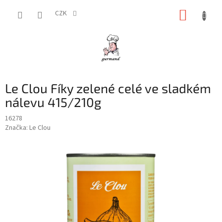
Přejít
NÁKUP
na
CZK
obsah
KOŠÍK
Le Clou Fíky zelené celé ve sladkém
nálevu 415/210g
16278
Značka:
Le Clou