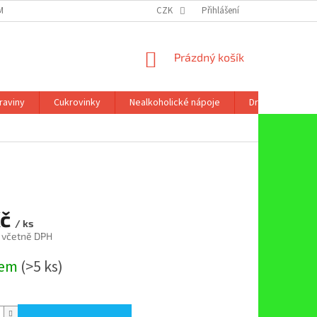
ÍNKY OCHRANY OSOBNÍCH ÚDAJŮ
CZK
Přihlášení
NÁKUPNÍ
Prázdný košík
KOŠÍK
raviny
Cukrovinky
Nealkoholické nápoje
Drogerie
Kč
/ ks
 včetně DPH
dem
(>5 ks)