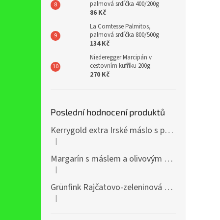
palmová srdíčka 400/200g
86 Kč
La Comtesse Palmitos,
palmová srdíčka 800/500g
134 Kč
Niederegger Marcipán v
cestovním kufříku 200g
270 Kč
Poslední hodnocení produktů
Kerrygold extra Irské máslo s přídavkem řepkového oleje 400g
|
Hodnocení produktu je 5 z 5 hvězdiček.
Margarín s máslem a olivovým olejem 38% 250g
|
Hodnocení produktu je 5 z 5 hvězdiček.
Grünfink Rajčatovo-zeleninová šťáva 1l
|
Hodnocení produktu je 5 z 5 hvězdiček.