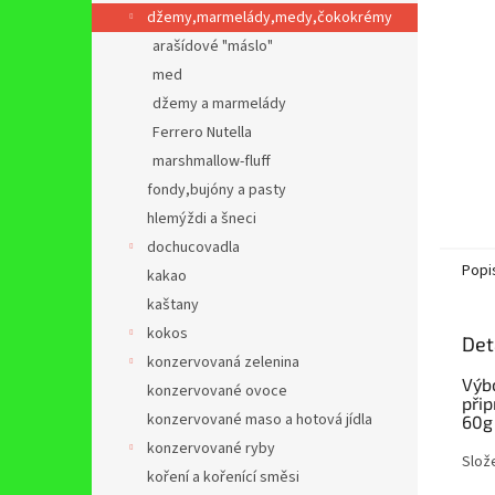
n
džemy,marmelády,medy,čokokrémy
e
arašídové "máslo"
l
med
džemy a marmelády
Ferrero Nutella
marshmallow-fluff
fondy,bujóny a pasty
hlemýždi a šneci
dochucovadla
Popi
kakao
kaštany
kokos
Det
konzervovaná zelenina
Výb
konzervované ovoce
při
konzervované maso a hotová jídla
60g 
konzervované ryby
Slože
koření a kořenící směsi