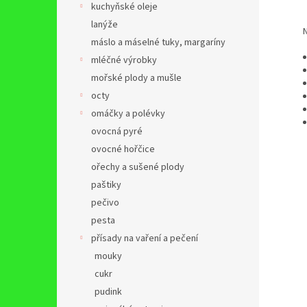
kuchyňské oleje
lanýže
Nutr
máslo a máselné tuky, margaríny
mléčné výrobky
mořské plody a mušle
octy
omáčky a polévky
ovocná pyré
ovocné hořčice
ořechy a sušené plody
paštiky
pečivo
pesta
přísady na vaření a pečení
mouky
cukr
pudink