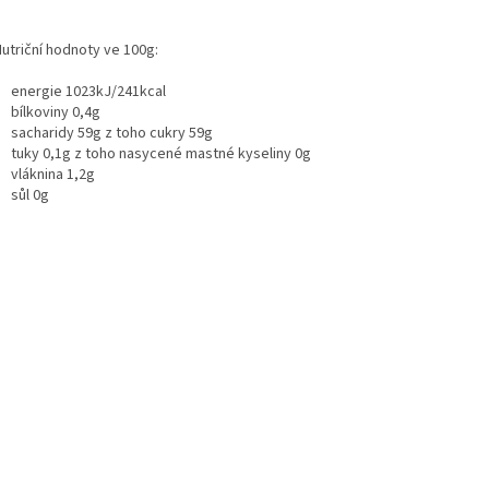
iční hodnoty ve 100g:
energie 1023kJ/241kcal
bílkoviny 0,4g
sacharidy 59g z toho cukry 59g
tuky 0,1g z toho nasycené mastné kyseliny 0g
vláknina 1,2g
sůl 0g