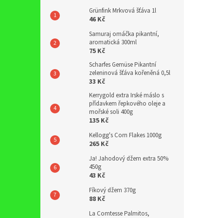
Grünfink Mrkvová šťáva 1l
46 Kč
Samuraj omáčka pikantní,
aromatická 300ml
75 Kč
Scharfes Gemüse Pikantní
zeleninová šťáva kořeněná 0,5l
33 Kč
Kerrygold extra Irské máslo s
přídavkem řepkového oleje a
mořské soli 400g
135 Kč
Kellogg's Corn Flakes 1000g
265 Kč
Ja! Jahodový džem extra 50%
450g
43 Kč
Fíkový džem 370g
88 Kč
La Comtesse Palmitos,