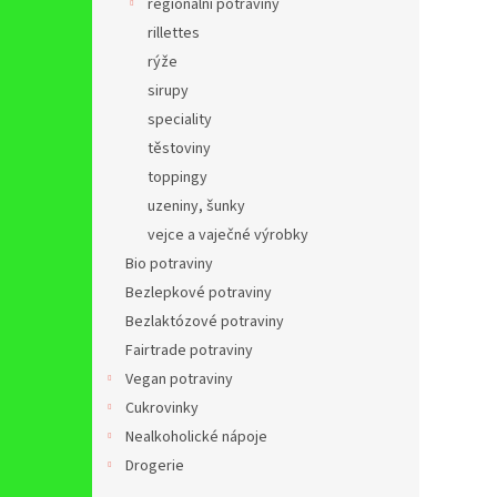
regionální potraviny
rillettes
rýže
sirupy
speciality
těstoviny
toppingy
uzeniny, šunky
vejce a vaječné výrobky
Bio potraviny
Bezlepkové potraviny
Bezlaktózové potraviny
Fairtrade potraviny
Vegan potraviny
Cukrovinky
Nealkoholické nápoje
Drogerie