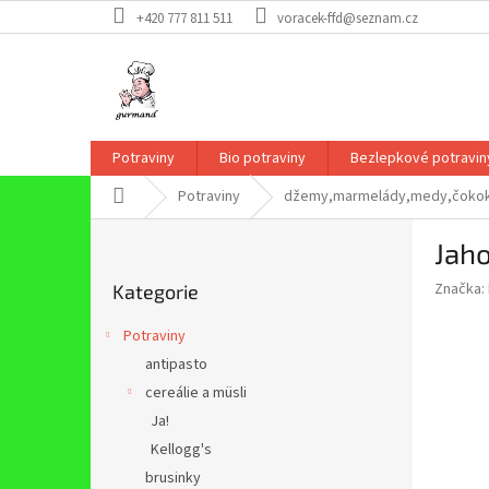
Přejít
+420 777 811 511
voracek-ffd@seznam.cz
na
obsah
Potraviny
Bio potraviny
Bezlepkové potravin
Domů
Potraviny
džemy,marmelády,medy,čoko
P
Jah
o
Přeskočit
s
Značka:
Kategorie
kategorie
t
r
Potraviny
a
antipasto
n
cereálie a müsli
n
í
Ja!
p
Kellogg's
a
brusinky