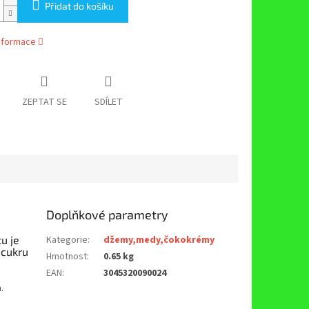
Přidat do košíku
informace
ZEPTAT SE
SDÍLET
Doplňkové parametry
u je
Kategorie
:
džemy,medy,čokokrémy
 cukru
Hmotnost
:
0.65 kg
EAN
:
3045320090024
.