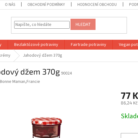
O NÁS
OBCHODNÍ PODMÍNKY
HODNOCENÍ OBCHODU
PODM
HLEDAT
y
Bezlaktózové potraviny
Fairtrade potraviny
Vegan pot
krémy
Jahodový džem 370g
odový džem 370g
90024
Bonne Maman,Francie
77 
86,24 Kč
Měrná
Skla
cena: