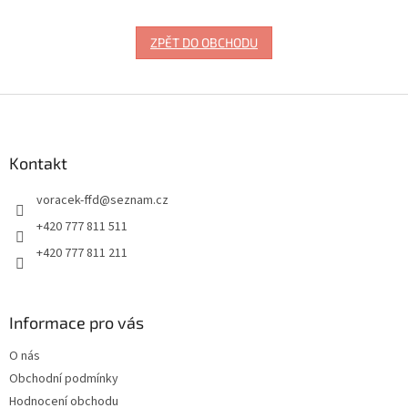
ZPĚT DO OBCHODU
Z
á
p
a
Kontakt
t
voracek-ffd
@
seznam.cz
í
+420 777 811 511
+420 777 811 211
Informace pro vás
O nás
Obchodní podmínky
Hodnocení obchodu