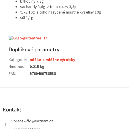
bílkoviny 7,8g
sacharidy 3,6g z toho cukry 3,3g
tuky 16g z toho nasycené mastné kyseliny 10g
sůl 1,1g
Doplňkové parametry
Kategorie
:
mléko a mléčné výrobky
Hmotnost
:
0.215 kg
EAN
:
5760466738538
Z
á
p
a
Kontakt
t
voracek-ffd
@
seznam.cz
í