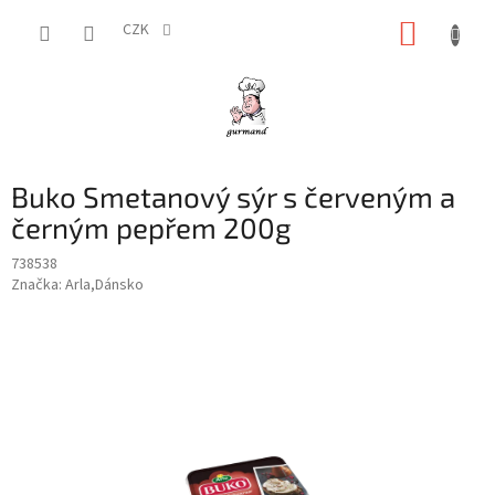
Přejít
NÁKUP
na
CZK
obsah
KOŠÍK
Buko Smetanový sýr s červeným a
černým pepřem 200g
738538
Značka:
Arla,Dánsko