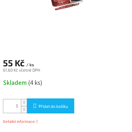
55 Kč
/ ks
61,60 Kč včetně DPH
Měrná
Skladem
(4 ks)
cena:
Přidat do košíku
Detailní informace