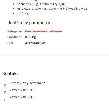
sacharidy 8,8g z toho cukry 2,3g
tuky 6,2g z toho nasycené mastné kyseliny 0,7g
sůl 1,2g
Doplňkové parametry
Kategorie
:
konzervovaná zelenina
Hmotnost
:
0.95 kg
EAN
:
4032549000490
Z
á
p
a
Kontakt
t
voracek-ffd
@
seznam.cz
í
+420 777 811 511
+420 777 811 211