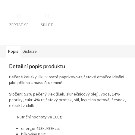
ZEPTAT SE
SDÍLET
Popis
Diskuze
Detailní popis produktu
Pečené kousky lilku v ostré paprikovo-rajčatové omáčce ideální
jako příloha k masu či uzenině.
Složení: 53% pečený lilek (lilek, slunečnicový olej), voda, 14%
papriky, cukr. 4% rajčatový protlak, sůl, kyselina octová, česnek,
extrakt z chilli.
Nutriční hodnoty ve 100g:
energie 413kJ/99kcal
bílkoviny 0,9g