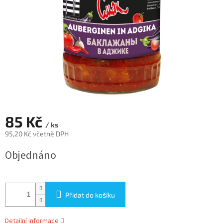
85 Kč
/ ks
95,20 Kč včetně DPH
Měrná
Objednáno
cena:
Přidat do košíku
Detailní informace