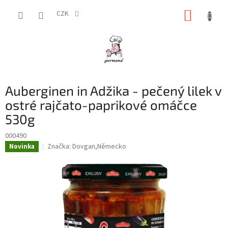
Přejít
NÁKUP
na
CZK
obsah
KOŠÍK
Auberginen in Adžika - pečený lilek v
ostré rajčato-paprikové omáčce
530g
000490
Značka:
Dovgan,Německo
Novinka