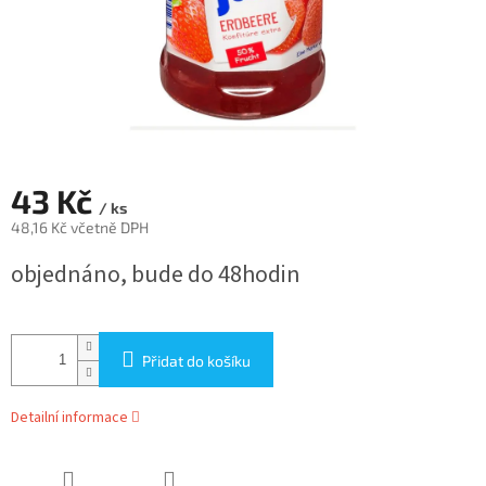
43 Kč
/ ks
48,16 Kč včetně DPH
Měrná
objednáno, bude do 48hodin
cena:
Přidat do košíku
Detailní informace