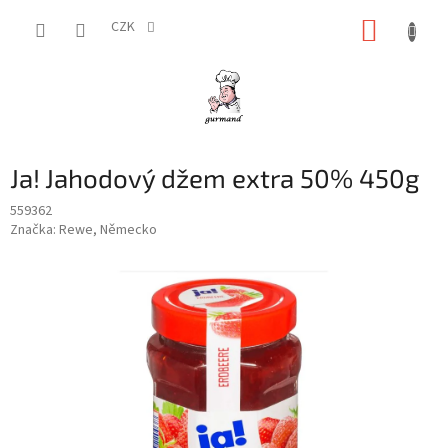
Přejít
NÁKUP
na
CZK
obsah
KOŠÍK
Ja! Jahodový džem extra 50% 450g
559362
Značka:
Rewe, Německo