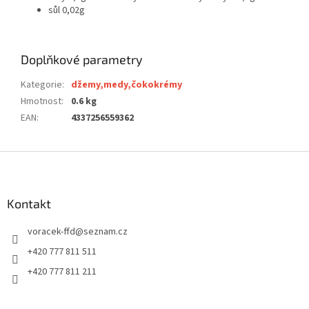
sůl 0,02g
Doplňkové parametry
Kategorie
:
džemy,medy,čokokrémy
Hmotnost
:
0.6 kg
EAN
:
4337256559362
Z
á
p
a
Kontakt
t
voracek-ffd
@
seznam.cz
í
+420 777 811 511
+420 777 811 211