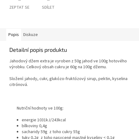
ZEPTAT SE
SDÍLET
Popis
Diskuze
Detailní popis produktu
Jahodový džem extra je vyroben z 50g jahod ve 100g hotového
výrobku. Celkový obsah cukru je 60g na 100g džemu.
Složení: jahody, cukr, glukózo-fruktózový sirup, pektin, kyselina
citrónová.
Nutriční hodnoty ve 100g:
energie 1031kJ/243kcal
bílkoviny 0,4g
sacharidy 59g z toho cukry 55g
tuky 0,2g z toho nasycené mastné kyseliny < 0,1g