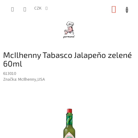
Přejít
NÁKUP
na
CZK
obsah
KOŠÍK
McIlhenny Tabasco Jalapeňo zelené
60ml
613010
Značka:
McIlhenny,USA