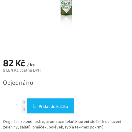
82 Kč
/ ks
91,84 Kč včetně DPH
Měrná
Objednáno
cena:
Přidat do košíku
Originální zelené, ostré, aromaticé tekuté koření ideální k ochucení
zeleniny, salátů, omáček, polévek, ryb a tex-mex pokrmů.