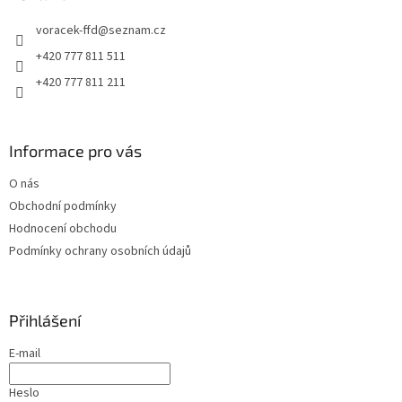
t
voracek-ffd
@
seznam.cz
í
+420 777 811 511
+420 777 811 211
Informace pro vás
O nás
Obchodní podmínky
Hodnocení obchodu
Podmínky ochrany osobních údajů
Přihlášení
E-mail
Heslo