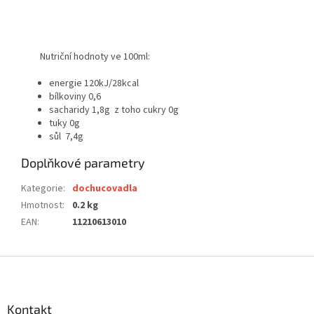
Nutriční hodnoty ve 100ml:
energie 120kJ/28kcal
bílkoviny 0,6
sacharidy 1,8g z toho cukry 0g
tuky 0g
sůl 7,4g
Doplňkové parametry
Kategorie
:
dochucovadla
Hmotnost
:
0.2 kg
EAN
:
11210613010
Z
á
p
a
Kontakt