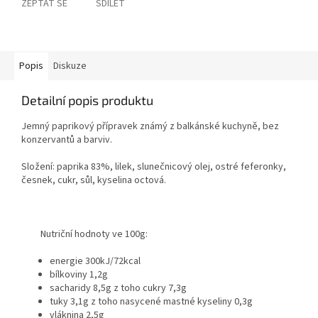
ZEPTAT SE
SDÍLET
Popis
Diskuze
Detailní popis produktu
Jemný paprikový přípravek známý z balkánské kuchyně, bez
konzervantů a barviv.
Složení: paprika 83%, lilek, slunečnicový olej, ostré feferonky,
česnek, cukr, sůl, kyselina octová.
Nutriční hodnoty ve 100g:
energie 300kJ/72kcal
bílkoviny 1,2g
sacharidy 8,5g z toho cukry 7,3g
tuky 3,1g z toho nasycené mastné kyseliny 0,3g
vláknina 2,5g