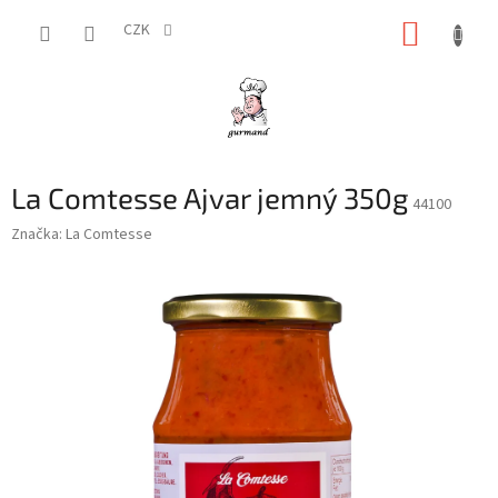
Přejít
NÁKUP
na
CZK
obsah
KOŠÍK
La Comtesse Ajvar jemný 350g
44100
Značka:
La Comtesse