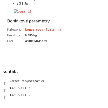
sůl 1,5g
Doplňkové parametry
Kategorie
:
konzervovaná zelenina
Hmotnost
:
0.585 kg
EAN
:
4008314441003
Z
á
p
a
Kontakt
t
voracek-ffd
@
seznam.cz
í
+420 777 811 511
+420 777 811 211