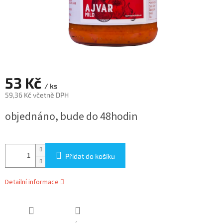
53 Kč
/ ks
59,36 Kč včetně DPH
Měrná
objednáno, bude do 48hodin
cena:
Přidat do košíku
Detailní informace