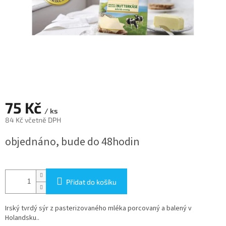
75 Kč
/ ks
84 Kč včetně DPH
Měrná
objednáno, bude do 48hodin
cena:
Přidat do košíku
Irský tvrdý sýr z pasterizovaného mléka porcovaný a balený v
Holandsku..