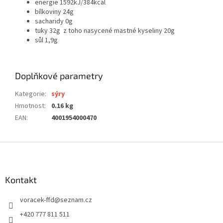
energie 1592kJ/384kcal
bílkoviny 24g
sacharidy 0g
tuky 32g z toho nasycené mastné kyseliny 20g
sůl 1,9g
Doplňkové parametry
Kategorie
:
sýry
Hmotnost
:
0.16 kg
EAN
:
4001954000470
Z
á
p
a
Kontakt
t
voracek-ffd
@
seznam.cz
í
+420 777 811 511