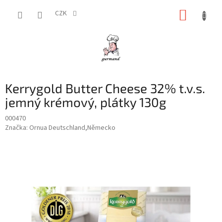
Přejít
NÁKUP
na
CZK
obsah
KOŠÍK
Kerrygold Butter Cheese 32% t.v.s.
jemný krémový, plátky 130g
000470
Značka:
Ornua Deutschland,Německo