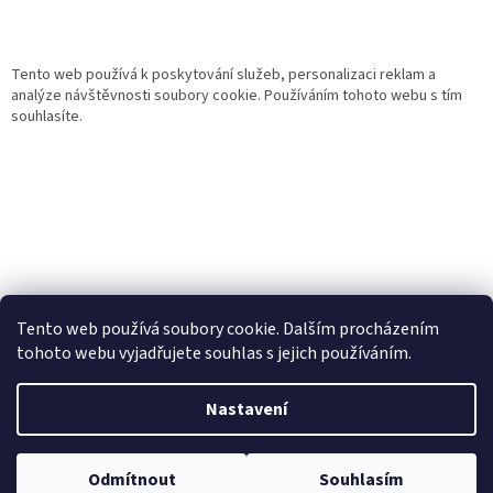
Tento web používá k poskytování služeb, personalizaci reklam a
analýze návštěvnosti soubory cookie. Používáním tohoto webu s tím
souhlasíte.
Tento web používá soubory cookie. Dalším procházením
tohoto webu vyjadřujete souhlas s jejich používáním.
Vytvořil Shoptet
Nastavení
Copyright 2026
Gurmand
. Všechna práva vyhrazena.
Upravit
Odmítnout
Souhlasím
nastavení cookies