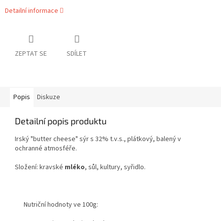
Detailní informace
ZEPTAT SE
SDÍLET
Popis
Diskuze
Detailní popis produktu
Irský "butter cheese" sýr s 32% t.v.s., plátkový, balený v
ochranné atmosféře.
Složení: kravské
mléko
, sůl, kultury, syřidlo.
Nutriční hodnoty ve 100g: