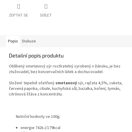
ZEPTAT SE
SDÍLET
Popis
Diskuze
Detailní popis produktu
Oblíbený smetanový sýr roztíratelný vyrobený v Dánsku, je bez
ztužovadel, bez konzervačních látek a dochucovadel.
Složení: tepelně ošetřený
smetanový
sýr, rajčata 4,5%, cuketa,
červená paprika, cibule, kuchyňská sůl, bazalka, koření, tymián,
citrónová šťáva z koncentrátu.
Nutriční hodnoty ve 100g:
energie 742kJ/179kcal