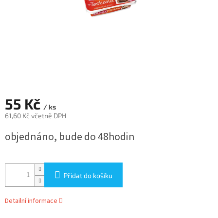
55 Kč
/ ks
61,60 Kč včetně DPH
Měrná
objednáno, bude do 48hodin
cena:
Přidat do košíku
Detailní informace