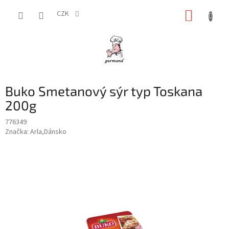
Přejít
NÁKUP
na
CZK
obsah
KOŠÍK
Buko Smetanový sýr typ Toskana
200g
776349
Značka:
Arla,Dánsko