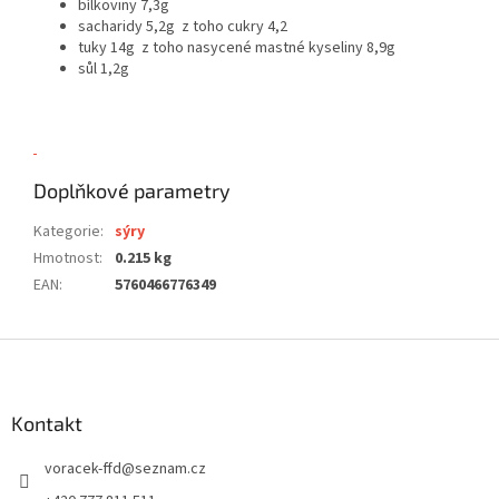
bílkoviny 7,3g
sacharidy 5,2g z toho cukry 4,2
tuky 14g z toho nasycené mastné kyseliny 8,9g
sůl 1,2g
Doplňkové parametry
Kategorie
:
sýry
Hmotnost
:
0.215 kg
EAN
:
5760466776349
Z
á
p
a
Kontakt
t
voracek-ffd
@
seznam.cz
í