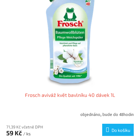
r
p
o
i
d
s
u
p
k
r
t
o
ů
d
u
k
t
ů
Frosch aviváž květ bavlníku 40 dávek 1L
objednáno, bude do 48hodin
71,39 Kč včetně DPH
Do košíku
59 Kč
/ ks