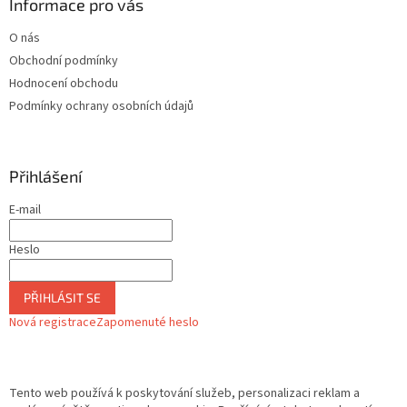
Informace pro vás
p
i
O nás
s
u
Obchodní podmínky
Hodnocení obchodu
Podmínky ochrany osobních údajů
Přihlášení
E-mail
Heslo
PŘIHLÁSIT SE
Nová registrace
Zapomenuté heslo
Tento web používá k poskytování služeb, personalizaci reklam a