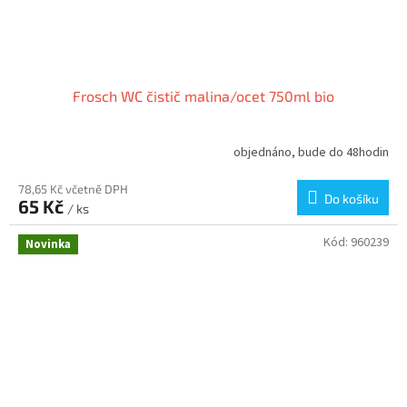
Frosch WC čistič malina/ocet 750ml bio
objednáno, bude do 48hodin
78,65 Kč včetně DPH
Do košíku
65 Kč
/ ks
Kód:
960239
Novinka