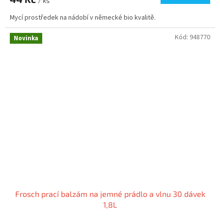
/ ks
Mycí prostředek na nádobí v německé bio kvalitě.
Kód:
948770
Novinka
Frosch prací balzám na jemné prádlo a vlnu 30 dávek
1,8L