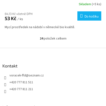
Skladem
(>5 ks)
64,13 Kč včetně DPH
Do košíku
53 Kč
/ ks
Mycí prostředek na nádobí v německé bio kvalitě.
24
položek celkem
O
v
l
Z
á
á
d
p
a
a
Kontakt
c
t
í
voracek-ffd
@
seznam.cz
í
p
r
+420 777 811 511
v
+420 777 811 211
k
y
v
ý