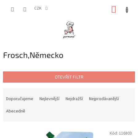
Přejít
NÁKUP
na
CZK
obsah
KOŠÍK
Frosch,Německo
OTEVŘÍT FILTR
Ř
a
Doporučujeme
Nejlevnější
Nejdražší
Nejprodávanější
z
e
Abecedně
n
í
V
p
Kód:
116803
ý