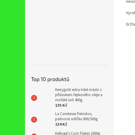
neio
Vyro
Držt
Top 10 produktů
Kerrygold extra Irské máslo s
přídavkem řepkového oleje a
mořské soli 400g
135 Kč
La Comtesse Palmitos,
palmová srdíčka 800/500g
134 Kč
Kellogg's Corn Flakes 1000g