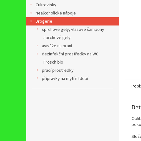
n
Cukrovinky
e
Nealkoholické nápoje
l
Drogerie
sprchové gely, vlasové šampony
sprchové gely
aviváže na praní
dezinfekční prostředky na WC
Frosch bio
prací prostředky
přípravky na mytí nádobí
Popi
Det
Oblí
poko
Slož