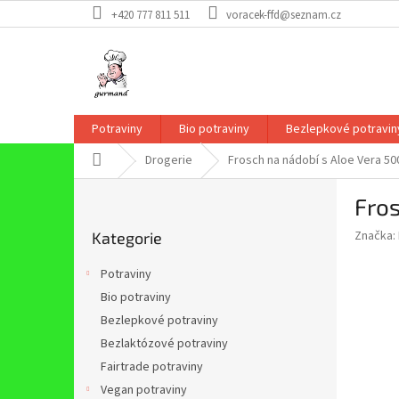
Přejít
+420 777 811 511
voracek-ffd@seznam.cz
na
obsah
Potraviny
Bio potraviny
Bezlepkové potravin
Domů
Drogerie
Frosch na nádobí s Aloe Vera 50
P
Fros
o
Přeskočit
s
Značka:
Kategorie
kategorie
t
r
Potraviny
a
Bio potraviny
n
Bezlepkové potraviny
n
í
Bezlaktózové potraviny
p
Fairtrade potraviny
a
Vegan potraviny