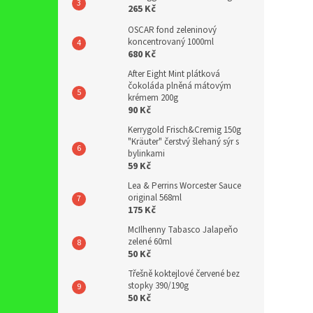
265 Kč
OSCAR fond zeleninový
koncentrovaný 1000ml
680 Kč
After Eight Mint plátková
čokoláda plněná mátovým
krémem 200g
90 Kč
Kerrygold Frisch&Cremig 150g
"Kräuter" čerstvý šlehaný sýr s
bylinkami
59 Kč
Lea & Perrins Worcester Sauce
original 568ml
175 Kč
McIlhenny Tabasco Jalapeňo
zelené 60ml
50 Kč
Třešně koktejlové červené bez
stopky 390/190g
50 Kč