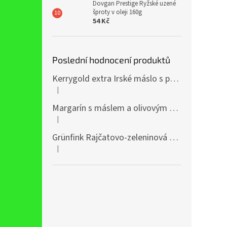
Dovgan Prestige Ryžské uzené
šproty v oleji 160g
54 Kč
Poslední hodnocení produktů
Kerrygold extra Irské máslo s přídavkem řepkového oleje 400g
|
Hodnocení produktu je 5 z 5 hvězdiček.
Margarín s máslem a olivovým olejem 38% 250g
|
Hodnocení produktu je 5 z 5 hvězdiček.
Grünfink Rajčatovo-zeleninová šťáva 1l
|
Hodnocení produktu je 5 z 5 hvězdiček.