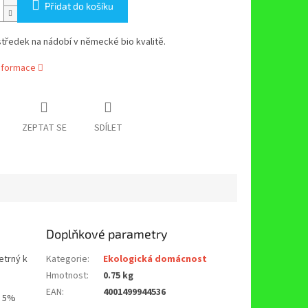
Přidat do košíku
tředek na nádobí v německé bio kvalitě.
informace
ZEPTAT SE
SDÍLET
Doplňkové parametry
etrný k
Kategorie
:
Ekologická domácnost
Hmotnost
:
0.75 kg
EAN
:
4001499944536
< 5%