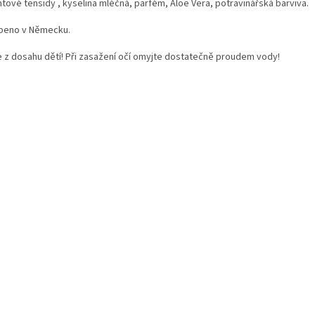
ntové tensidy , kyselina mléčná, parfém, Aloe Vera, potravinářská barviva.
beno v Německu.
e z dosahu dětí! Při zasažení očí omyjte dostatečně proudem vody!