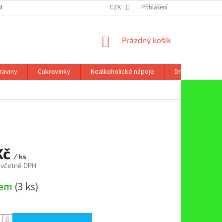
ÍNKY OCHRANY OSOBNÍCH ÚDAJŮ
CZK
Přihlášení
NÁKUPNÍ
Prázdný košík
KOŠÍK
raviny
Cukrovinky
Nealkoholické nápoje
Drogerie
Kč
/ ks
 včetně DPH
dem
(3 ks)