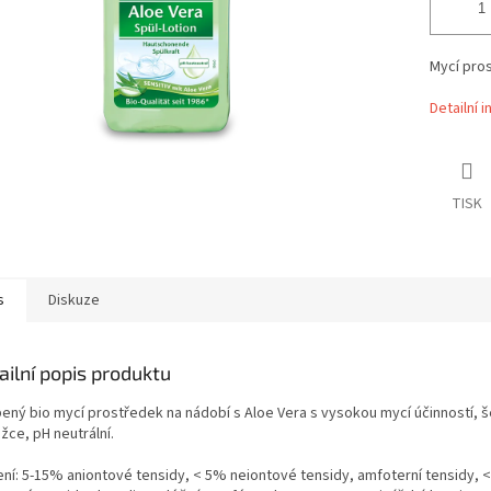
Mycí pros
Detailní 
TISK
s
Diskuze
ailní popis produktu
bený bio mycí prostředek na nádobí s Aloe Vera s vysokou mycí účinností, š
žce, pH neutrální.
ení: 5-15% aniontové tensidy, < 5% neiontové tensidy, amfoterní tensidy, 