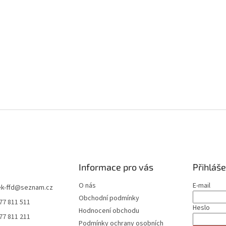
Informace pro vás
Přihláše
O nás
E-mail
k-ffd
@
seznam.cz
Obchodní podmínky
77 811 511
Heslo
Hodnocení obchodu
77 811 211
Podmínky ochrany osobních