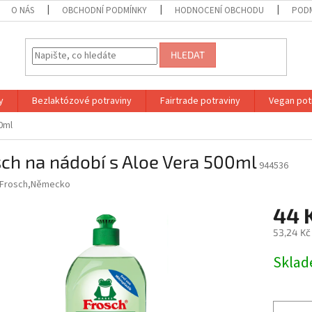
O NÁS
OBCHODNÍ PODMÍNKY
HODNOCENÍ OBCHODU
PODM
HLEDAT
y
Bezlaktózové potraviny
Fairtrade potraviny
Vegan pot
0ml
ch na nádobí s Aloe Vera 500ml
944536
Frosch,Německo
44 
53,24 Kč
Měrná
Skla
cena: