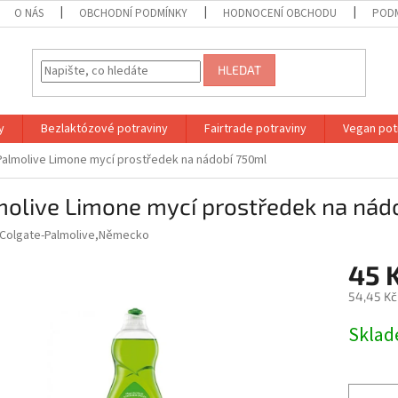
O NÁS
OBCHODNÍ PODMÍNKY
HODNOCENÍ OBCHODU
PODM
HLEDAT
y
Bezlaktózové potraviny
Fairtrade potraviny
Vegan pot
Palmolive Limone mycí prostředek na nádobí 750ml
molive Limone mycí prostředek na nád
Colgate-Palmolive,Německo
45 
54,45 Kč
Měrná
Skla
cena: