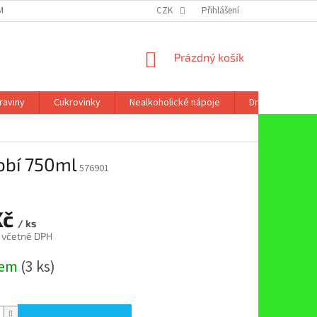
ÍNKY OCHRANY OSOBNÍCH ÚDAJŮ
CZK
Přihlášení
NÁKUPNÍ
Prázdný košík
KOŠÍK
raviny
Cukrovinky
Nealkoholické nápoje
Drogerie
obí 750ml
576901
Kč
/ ks
 včetně DPH
dem
(3 ks)