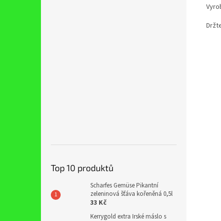
Vyro
Držt
Top 10 produktů
Scharfes Gemüse Pikantní
zeleninová šťáva kořeněná 0,5l
33 Kč
Kerrygold extra Irské máslo s