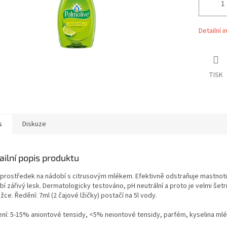
Detailní 
TISK
s
Diskuze
ailní popis produktu
 prostředek na nádobí s citrusovým mlékem. Efektivně odstraňuje mastnotu
í zářivý lesk. Dermatologicky testováno, pH neutrální a proto je velmi šetr
ce. Ředění: 7ml (2 čajové lžičky) postačí na 5l vody.
ení: 5-15% aniontové tensidy, <5% neiontové tensidy, parfém, kyselina mlé