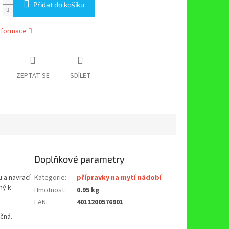
Přidat do košíku
informace
ZEPTAT SE
SDÍLET
Doplňkové parametry
 a navrací
Kategorie
:
přípravky na mytí nádobí
ný k
Hmotnost
:
0.95 kg
EAN
:
4011200576901
čná.