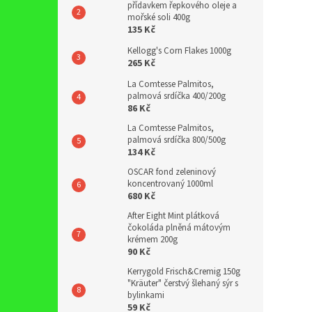
přídavkem řepkového oleje a
mořské soli 400g
135 Kč
Kellogg's Corn Flakes 1000g
265 Kč
La Comtesse Palmitos,
palmová srdíčka 400/200g
86 Kč
La Comtesse Palmitos,
palmová srdíčka 800/500g
134 Kč
OSCAR fond zeleninový
koncentrovaný 1000ml
680 Kč
After Eight Mint plátková
čokoláda plněná mátovým
krémem 200g
90 Kč
Kerrygold Frisch&Cremig 150g
"Kräuter" čerstvý šlehaný sýr s
bylinkami
59 Kč