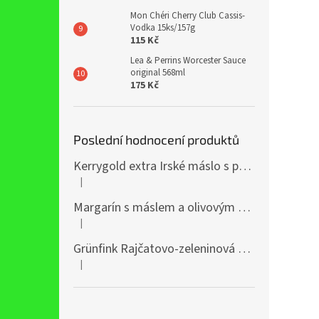
Mon Chéri Cherry Club Cassis-
Vodka 15ks/157g
115 Kč
Lea & Perrins Worcester Sauce
original 568ml
175 Kč
Poslední hodnocení produktů
Kerrygold extra Irské máslo s přídavkem řepkového oleje 400g
|
Hodnocení produktu je 5 z 5 hvězdiček.
Margarín s máslem a olivovým olejem 38% 250g
|
Hodnocení produktu je 5 z 5 hvězdiček.
Grünfink Rajčatovo-zeleninová šťáva 1l
|
Hodnocení produktu je 5 z 5 hvězdiček.