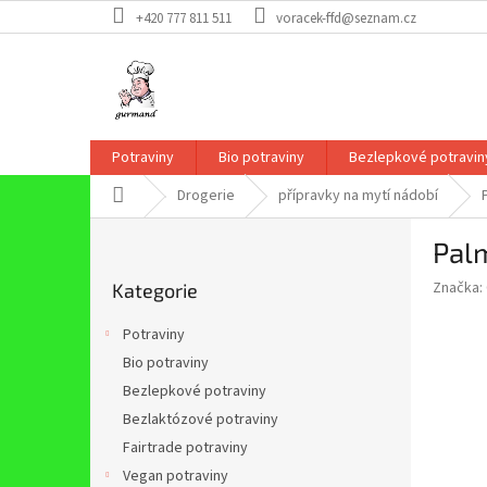
Přejít
+420 777 811 511
voracek-ffd@seznam.cz
na
obsah
Potraviny
Bio potraviny
Bezlepkové potravin
Domů
Drogerie
přípravky na mytí nádobí
P
Pal
o
Přeskočit
s
Značka:
Kategorie
kategorie
t
r
Potraviny
a
Bio potraviny
n
Bezlepkové potraviny
n
í
Bezlaktózové potraviny
p
Fairtrade potraviny
a
Vegan potraviny