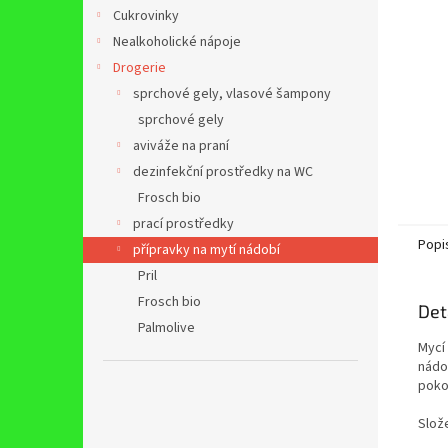
n
Cukrovinky
e
Nealkoholické nápoje
l
Drogerie
sprchové gely, vlasové šampony
sprchové gely
aviváže na praní
dezinfekční prostředky na WC
Frosch bio
prací prostředky
Popi
přípravky na mytí nádobí
Pril
Frosch bio
Det
Palmolive
Mycí
nádob
pokož
Slož