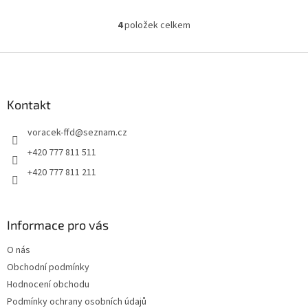
4
položek celkem
O
v
l
Z
á
á
d
p
a
a
Kontakt
c
t
í
voracek-ffd
@
seznam.cz
í
p
r
+420 777 811 511
v
+420 777 811 211
k
y
v
ý
Informace pro vás
p
i
O nás
s
u
Obchodní podmínky
Hodnocení obchodu
Podmínky ochrany osobních údajů