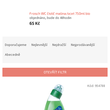
Frosch WC čistič malina/ocet 750ml bio
objednáno, bude do 48hodin
65 Kč
Ř
a
Doporučujeme
Nejlevnější
Nejdražší
Nejprodávanější
z
e
Abecedně
n
í
p
OTEVŘÍT FILTR
r
o
V
Kód:
954788
d
ý
u
p
k
i
t
s
ů