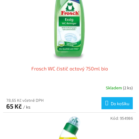
p
r
o
d
u
k
t
ů
Frosch WC čistič octový 750ml bio
Skladem
(2 ks)
78,65 Kč včetně DPH
Do košíku
65 Kč
/ ks
Kód:
954986