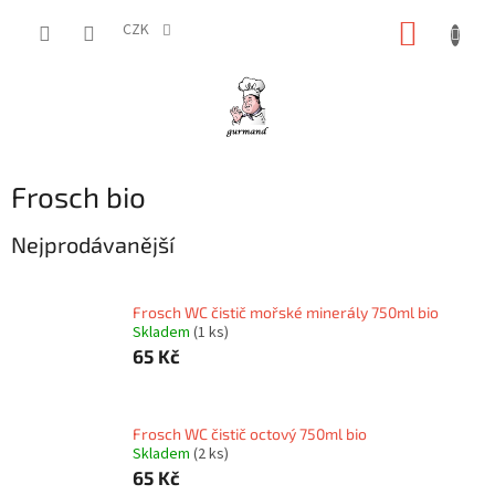
Přejít
NÁKUP
na
CZK
obsah
KOŠÍK
Frosch bio
Nejprodávanější
Frosch WC čistič mořské minerály 750ml bio
Skladem
(1 ks)
65 Kč
Frosch WC čistič octový 750ml bio
Skladem
(2 ks)
65 Kč