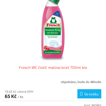
Frosch WC čistič malina/ocet 750ml bio
objednáno, bude do 48hodin
78,65 Kč včetně DPH
Do košíku
65 Kč
/ ks
Kód:
960963