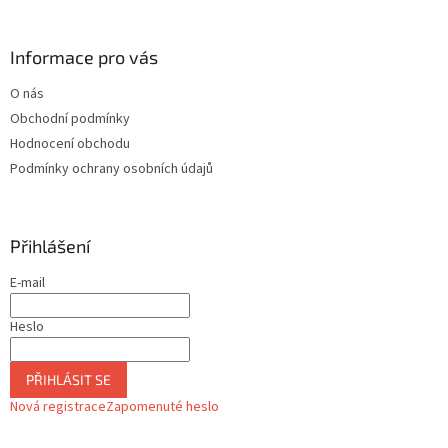
p
i
s
Informace pro vás
u
O nás
Obchodní podmínky
Hodnocení obchodu
Podmínky ochrany osobních údajů
Přihlášení
E-mail
Heslo
PŘIHLÁSIT SE
Nová registrace
Zapomenuté heslo