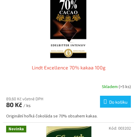
p
r
o
d
u
k
t
ů
Lindt Excellence 70% kakaa 100g
Skladem
(>5 ks)
89,60 Kč včetně DPH
Do košíku
80 Kč
/ ks
Originální hořká čokoláda se 70% obsahem kakaa.
Kód:
003202
Novinka