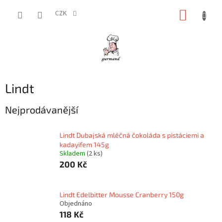
Přejít
NÁKUP
na
CZK
obsah
KOŠÍK
Lindt
Nejprodávanější
Lindt Dubajská mléčná čokoláda s pistáciemi a
kadayifem 145g
Skladem
(2 ks)
200 Kč
Lindt Edelbitter Mousse Cranberry 150g
Objednáno
118 Kč