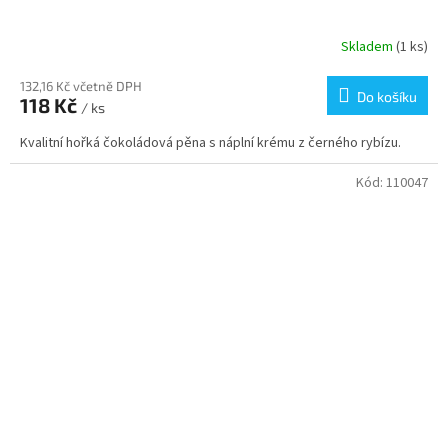
Skladem
(1 ks)
132,16 Kč včetně DPH
Do košíku
118 Kč
/ ks
Kvalitní hořká čokoládová pěna s náplní krému z černého rybízu.
Kód:
110047