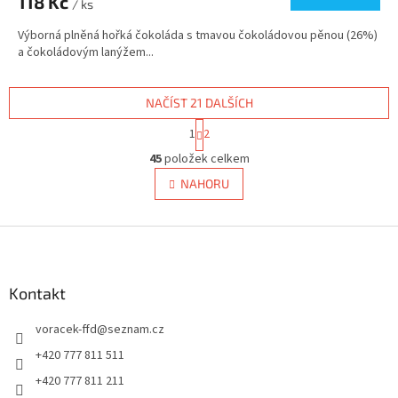
118 Kč
/ ks
Výborná plněná hořká čokoláda s tmavou čokoládovou pěnou (26%)
a čokoládovým lanýžem...
NAČÍST 21 DALŠÍCH
S
1
2
t
O
r
45
položek celkem
v
á
l
NAHORU
n
á
k
d
o
v
Z
a
á
c
á
n
í
p
í
p
a
Kontakt
r
t
v
voracek-ffd
@
seznam.cz
í
k
y
+420 777 811 511
v
+420 777 811 211
ý