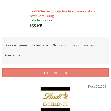
Lindt Mléčná čokoláda s lískovými oříšky a
rozinkami 300g
Skladem
(>5 ks)
165 Kč
Ř
a
Doporučujeme
Nejlevnější
Nejdražší
Nejprodávanější
z
e
Abecedně
n
í
p
OTEVŘÍT FILTR
r
o
V
Kód:
001505
d
ý
u
p
k
i
t
s
ů