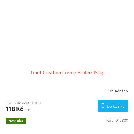
Lindt Creation Crème Brûlée 150g
Objednáno
132,16 Kč včetně DPH
Do košíku
118 Kč
/ ks
Kód:
045308
Novinka