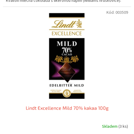
Kvalitní mléčná čokoláda s likérovou náplní (Williams hruškovice).
Kód:
003509
Lindt Excellence Mild 70% kakaa 100g
Skladem
(3 ks)