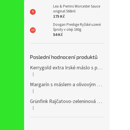
Lea & Perrins Worcester Sauce
original 568ml
175 Kč
Dovgan Prestige Ryžské uzené
šproty v oleji 160g
54 Kč
Poslední hodnocení produktů
Kerrygold extra Irské máslo s přídavkem řepkového oleje 400g
|
Hodnocení produktu je 5 z 5 hvězdiček.
Margarín s máslem a olivovým olejem 38% 250g
|
Hodnocení produktu je 5 z 5 hvězdiček.
Grünfink Rajčatovo-zeleninová šťáva 1l
|
Hodnocení produktu je 5 z 5 hvězdiček.