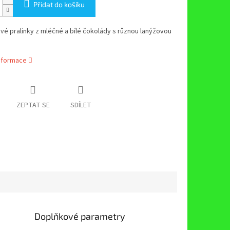
Přidat do košíku
é pralinky z mléčné a bílé čokolády s různou lanýžovou
informace
ZEPTAT SE
SDÍLET
Doplňkové parametry