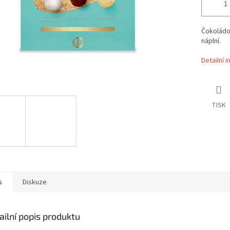
Čokoládov
náplní.
Detailní 
TISK
s
Diskuze
ailní popis produktu