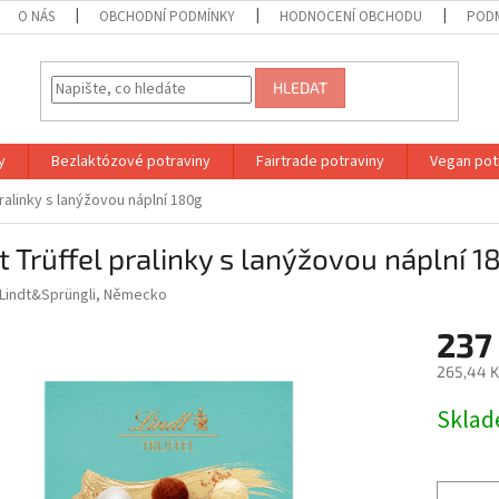
O NÁS
OBCHODNÍ PODMÍNKY
HODNOCENÍ OBCHODU
PODM
HLEDAT
y
Bezlaktózové potraviny
Fairtrade potraviny
Vegan pot
pralinky s lanýžovou náplní 180g
t Trüffel pralinky s lanýžovou náplní 1
Lindt&Sprüngli, Německo
237
265,44 K
Měrná
Skla
cena: