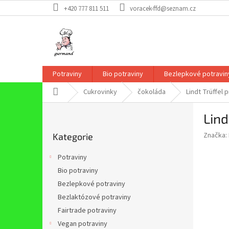
Přejít
+420 777 811 511
voracek-ffd@seznam.cz
na
obsah
Potraviny
Bio potraviny
Bezlepkové potravin
Domů
Cukrovinky
čokoláda
Lindt Trüffel 
P
Lind
o
Přeskočit
s
Značka:
Kategorie
kategorie
t
r
Potraviny
a
Bio potraviny
n
Bezlepkové potraviny
n
í
Bezlaktózové potraviny
p
Fairtrade potraviny
a
Vegan potraviny