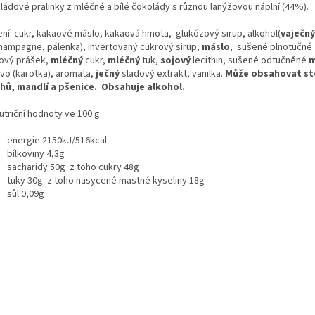
ládové pralinky z mléčné a bílé čokolády s různou lanýžovou náplní (44%).
ení: cukr, kakaové máslo, kakaová hmota, glukózový sirup, alkohol(
vaječný
hampagne, pálenka), invertovaný cukrový sirup,
máslo
, sušené plnotučné
ový prášek,
mléčný
cukr,
mléčný
tuk,
sojový
lecithin, sušené odtučněné
m
ivo (karotka), aromata,
ječný
sladový extrakt, vanilka.
Může obsahovat sto
hů, mandlí a pšenice. Obsahuje alkohol.
iční hodnoty ve 100 g:
energie 2150kJ/516kcal
bílkoviny 4,3g
sacharidy 50g z toho cukry 48g
tuky 30g z toho nasycené mastné kyseliny 18g
sůl 0,09g