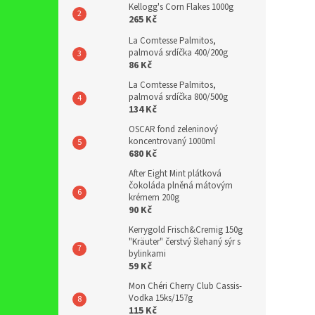
Kellogg's Corn Flakes 1000g
265 Kč
La Comtesse Palmitos,
palmová srdíčka 400/200g
86 Kč
La Comtesse Palmitos,
palmová srdíčka 800/500g
134 Kč
OSCAR fond zeleninový
koncentrovaný 1000ml
680 Kč
After Eight Mint plátková
čokoláda plněná mátovým
krémem 200g
90 Kč
Kerrygold Frisch&Cremig 150g
"Kräuter" čerstvý šlehaný sýr s
bylinkami
59 Kč
Mon Chéri Cherry Club Cassis-
Vodka 15ks/157g
115 Kč