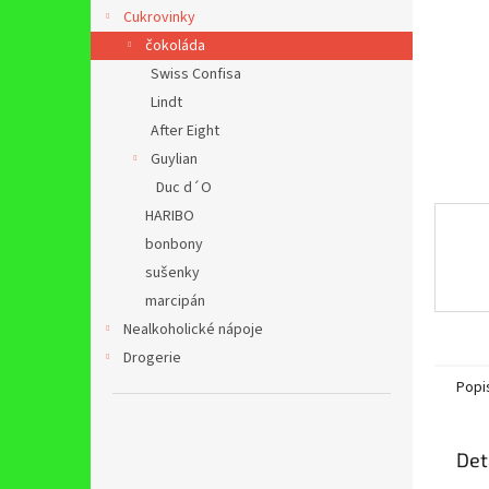
n
Cukrovinky
e
čokoláda
l
Swiss Confisa
Lindt
After Eight
Guylian
Duc d´O
HARIBO
bonbony
sušenky
marcipán
Nealkoholické nápoje
Drogerie
Popi
Det