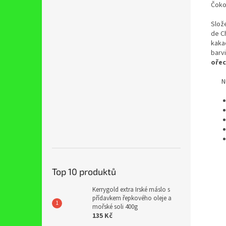
Čoko
Slož
de C
kaka
barv
ořec
Nutr
Top 10 produktů
Kerrygold extra Irské máslo s
přídavkem řepkového oleje a
mořské soli 400g
135 Kč