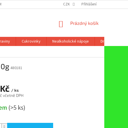
ÍNKY OCHRANY OSOBNÍCH ÚDAJŮ
CZK
Přihlášení
NÁKUPNÍ
Prázdný košík
KOŠÍK
raviny
Cukrovinky
Nealkoholické nápoje
Drogerie
80g
480181
 Kč
/ ks
č včetně DPH
dem
(>5 ks)