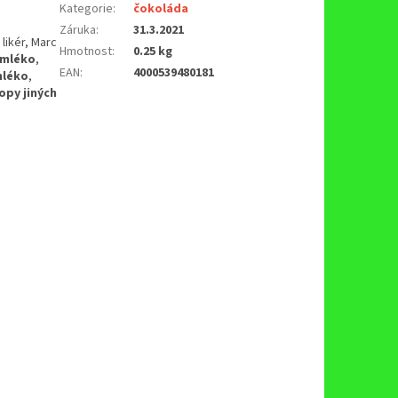
Kategorie
:
čokoláda
Záruka
:
31.3.2021
likér, Marc
Hmotnost
:
0.25 kg
mléko
,
EAN
:
4000539480181
léko
,
py jiných