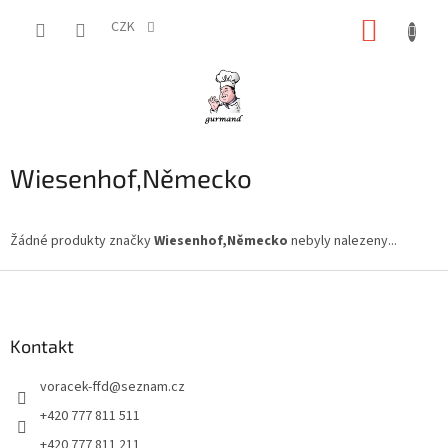
Přejít
NÁKUP
na
CZK
obsah
KOŠÍK
Wiesenhof,Německo
Žádné produkty značky
Wiesenhof,Německo
nebyly nalezeny...
Z
á
p
a
Kontakt
t
voracek-ffd
@
seznam.cz
í
+420 777 811 511
+420 777 811 211