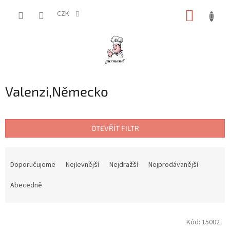
Přejít
NÁKUP
na
CZK
obsah
KOŠÍK
Valenzi,Německo
OTEVŘÍT FILTR
Ř
a
Doporučujeme
Nejlevnější
Nejdražší
Nejprodávanější
z
e
Abecedně
n
í
V
p
Kód:
15002
ý