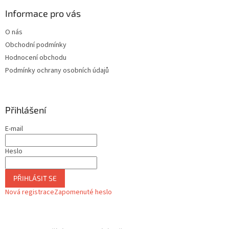
ý
Informace pro vás
p
i
O nás
s
u
Obchodní podmínky
Hodnocení obchodu
Podmínky ochrany osobních údajů
Přihlášení
E-mail
Heslo
PŘIHLÁSIT SE
Nová registrace
Zapomenuté heslo