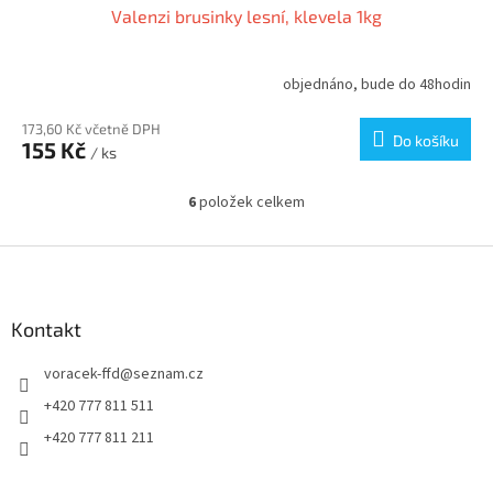
Valenzi brusinky lesní, klevela 1kg
objednáno, bude do 48hodin
173,60 Kč včetně DPH
Do košíku
155 Kč
/ ks
6
položek celkem
O
v
l
Z
á
á
d
p
a
a
Kontakt
c
t
í
voracek-ffd
@
seznam.cz
í
p
r
+420 777 811 511
v
+420 777 811 211
k
y
v