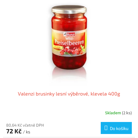
r
p
o
i
d
s
u
p
k
r
t
o
ů
d
u
k
t
ů
Valenzi brusinky lesní výběrové, klevela 400g
Skladem
(2 ks)
80,64 Kč včetně DPH
Do košíku
72 Kč
/ ks