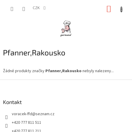
Přejít
NÁKUP
na
CZK
obsah
KOŠÍK
Pfanner,Rakousko
Žádné produkty značky
Pfanner,Rakousko
nebyly nalezeny...
Z
á
p
a
Kontakt
t
voracek-ffd
@
seznam.cz
í
+420 777 811 511
+420 777 811 211