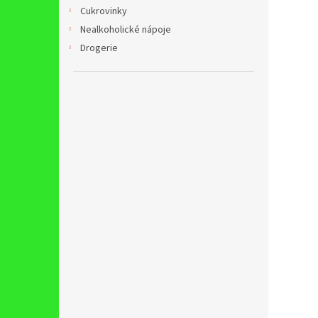
n
Cukrovinky
e
Nealkoholické nápoje
l
Drogerie