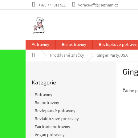
Přejít
+420 777 811 511
voracek-ffd@seznam.cz
na
obsah
Potraviny
Bio potraviny
Bezlepkové potravin
Domů
Prodávané značky
Ginger Party,USA
P
Ging
o
Přeskočit
s
Kategorie
kategorie
t
Žádné p
r
Potraviny
a
Bio potraviny
n
Bezlepkové potraviny
n
í
Bezlaktózové potraviny
p
Fairtrade potraviny
a
Vegan potraviny