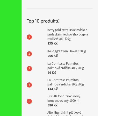
Top 10 produktů
Kerrygold extra Irské máslo s
přídavkem řepkového oleje a
mořské soli 400g
135 Kč
Kellogg's Corn Flakes 1000g
265 Kč
La Comtesse Palmitos,
palmová srdíčka 400/200g
86 Kč
La Comtesse Palmitos,
palmová srdíčka 800/500g
134 Kč
OSCAR fond zeleninový
koncentrovaný 1000ml
680 Kč
After Eight Mint plátková