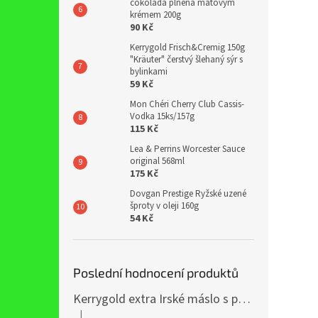
čokoláda plněná mátovým
krémem 200g
90 Kč
Kerrygold Frisch&Cremig 150g
"Kräuter" čerstvý šlehaný sýr s
bylinkami
59 Kč
Mon Chéri Cherry Club Cassis-
Vodka 15ks/157g
115 Kč
Lea & Perrins Worcester Sauce
original 568ml
175 Kč
Dovgan Prestige Ryžské uzené
šproty v oleji 160g
54 Kč
Poslední hodnocení produktů
Kerrygold extra Irské máslo s přídavkem řepkového oleje 400g
|