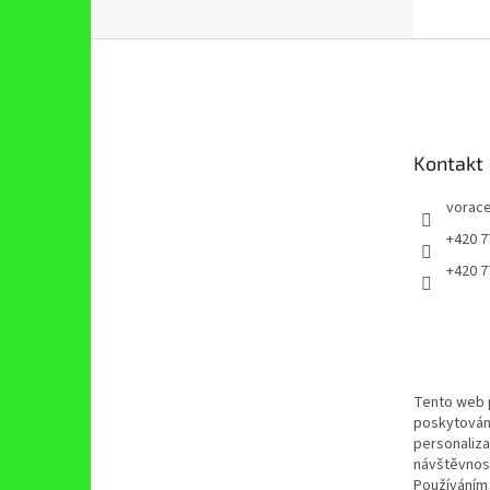
Z
á
p
a
t
Kontakt
í
vorace
+420 7
+420 7
Tento web 
poskytován
personaliza
návštěvnost
Používáním