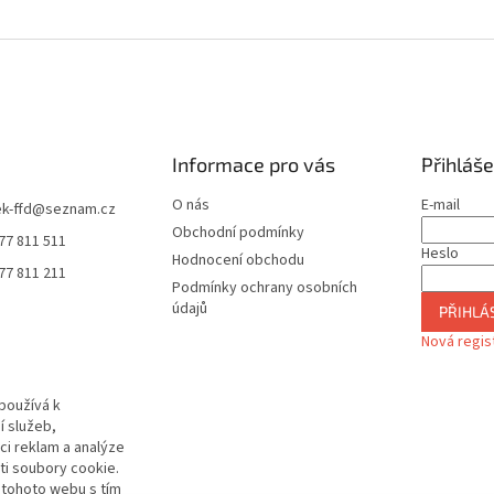
Informace pro vás
Přihláše
O nás
E-mail
k-ffd
@
seznam.cz
Obchodní podmínky
77 811 511
Heslo
Hodnocení obchodu
77 811 211
Podmínky ochrany osobních
údajů
PŘIHLÁS
Nová regis
používá k
í služeb,
ci reklam a analýze
i soubory cookie.
 tohoto webu s tím