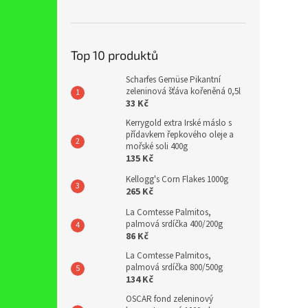
Top 10 produktů
Scharfes Gemüse Pikantní
zeleninová šťáva kořeněná 0,5l
33 Kč
Kerrygold extra Irské máslo s
přídavkem řepkového oleje a
mořské soli 400g
135 Kč
Kellogg's Corn Flakes 1000g
265 Kč
La Comtesse Palmitos,
palmová srdíčka 400/200g
86 Kč
La Comtesse Palmitos,
palmová srdíčka 800/500g
134 Kč
OSCAR fond zeleninový