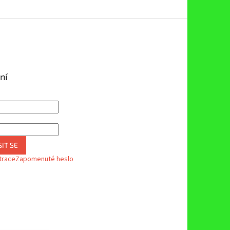
ní
IT SE
trace
Zapomenuté heslo