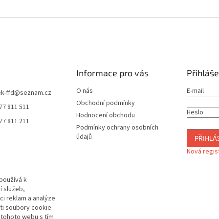
Informace pro vás
Přihláše
O nás
E-mail
k-ffd
@
seznam.cz
Obchodní podmínky
77 811 511
Heslo
Hodnocení obchodu
77 811 211
Podmínky ochrany osobních
údajů
PŘIHLÁS
Nová regis
používá k
í služeb,
ci reklam a analýze
i soubory cookie.
 tohoto webu s tím