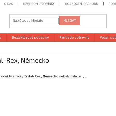
O NÁS
OBCHODNÍ PODMÍNKY
HODNOCENÍ OBCHODU
PODM
HLEDAT
y
Bezlaktózové potraviny
Fairtrade potraviny
Vegan pot
al-Rex, Německo
rodukty značky
Erdal-Rex, Německo
nebyly nalezeny...