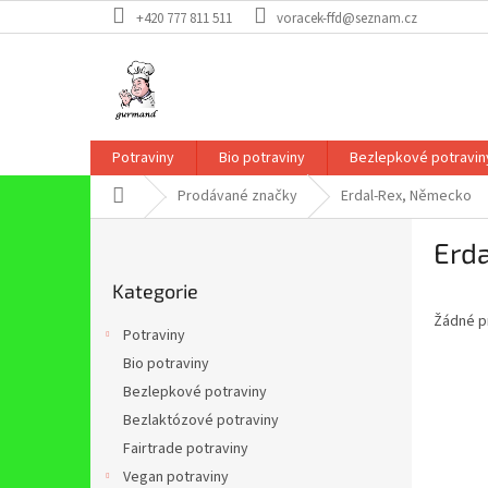
Přejít
+420 777 811 511
voracek-ffd@seznam.cz
na
obsah
Potraviny
Bio potraviny
Bezlepkové potravin
Domů
Prodávané značky
Erdal-Rex, Německo
P
Erd
o
Přeskočit
s
Kategorie
kategorie
t
Žádné p
r
Potraviny
a
Bio potraviny
n
Bezlepkové potraviny
n
í
Bezlaktózové potraviny
p
Fairtrade potraviny
a
Vegan potraviny