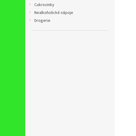
n
Cukrovinky
e
Nealkoholické nápoje
l
Drogerie