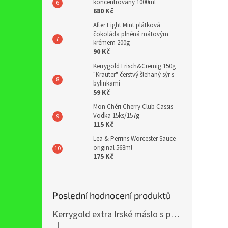
koncentrovaný 1000ml
680 Kč
After Eight Mint plátková
čokoláda plněná mátovým
krémem 200g
90 Kč
Kerrygold Frisch&Cremig 150g
"Kräuter" čerstvý šlehaný sýr s
bylinkami
59 Kč
Mon Chéri Cherry Club Cassis-
Vodka 15ks/157g
115 Kč
Lea & Perrins Worcester Sauce
original 568ml
175 Kč
Poslední hodnocení produktů
Kerrygold extra Irské máslo s přídavkem řepkového oleje 400g
|