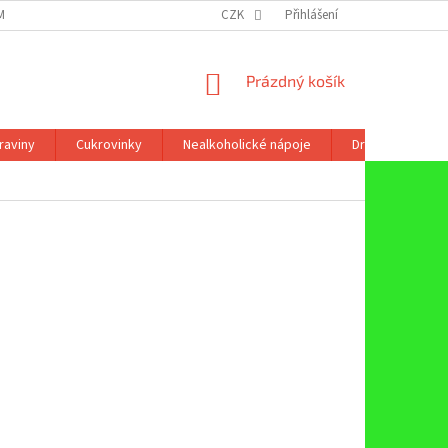
ÍNKY OCHRANY OSOBNÍCH ÚDAJŮ
CZK
Přihlášení
NÁKUPNÍ
Prázdný košík
KOŠÍK
raviny
Cukrovinky
Nealkoholické nápoje
Drogerie