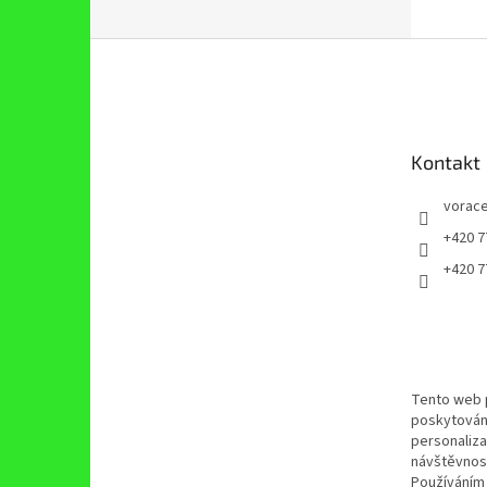
Z
á
p
a
t
Kontakt
í
vorace
+420 7
+420 7
Tento web 
poskytován
personaliza
návštěvnost
Používáním