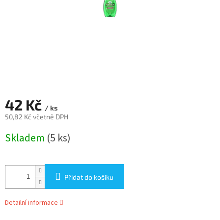
42 Kč
/ ks
50,82 Kč včetně DPH
Měrná
Skladem
(5 ks)
cena:
Přidat do košíku
Detailní informace