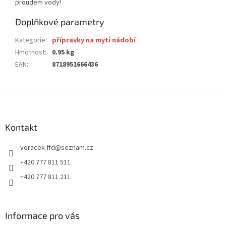
proudem vody!
Doplňkové parametry
Kategorie
:
přípravky na mytí nádobí
Hmotnost
:
0.95 kg
EAN
:
8718951666436
Z
á
p
a
Kontakt
t
voracek-ffd
@
seznam.cz
í
+420 777 811 511
+420 777 811 211
Informace pro vás