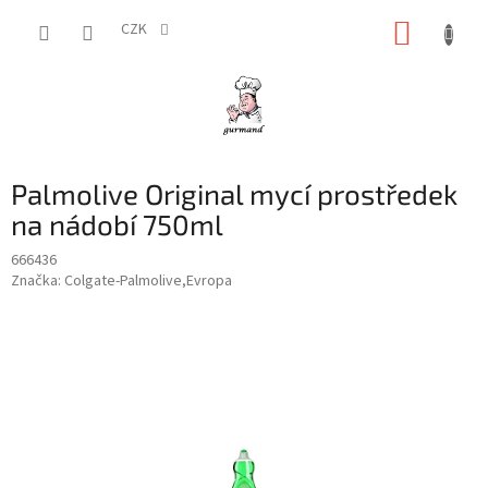
Přejít
NÁKUP
na
CZK
obsah
KOŠÍK
Palmolive Original mycí prostředek
na nádobí 750ml
666436
Značka:
Colgate-Palmolive,Evropa