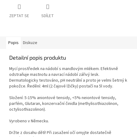
ZEPTAT SE
SDÍLET
Popis
Diskuze
Detailní popis produktu
Mycí prostředek na nádobí s mandlovým mlékem. Efektivně
odstraňuje mastnotu a navrací nádobí zářivý lesk.
Dermatologicky testováno, pH neutrální a proto je velmi šetrný k
pokožce. Ředění: 4ml (2 čajové lžičky) postačí na 5l vody.
Složení: 5-15% aniontové tensidy, <5% neiontové tensidy,
parfém, Glutaran, konzervační činidla (methylisothiazolinon,
octylisothiazolinon).
Vyrobeno v Německu.
Držte z dosahu dětí! Při zasažení očí omyjte dostatečně