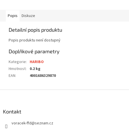
Popis
Diskuze
Detailní popis produktu
Popis produktu není dostupný
Doplňkové parametry
Kategorie
:
HARIBO
Hmotnost
:
0.2 kg
EAN
:
4001686329870
Z
á
p
a
Kontakt
t
voracek-ffd
@
seznam.cz
í