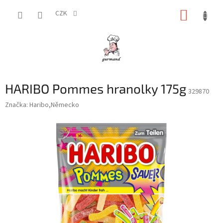
Přejít
NÁKUP
na
CZK
obsah
KOŠÍK
HARIBO Pommes hranolky 175g
329870
Značka:
Haribo,Německo