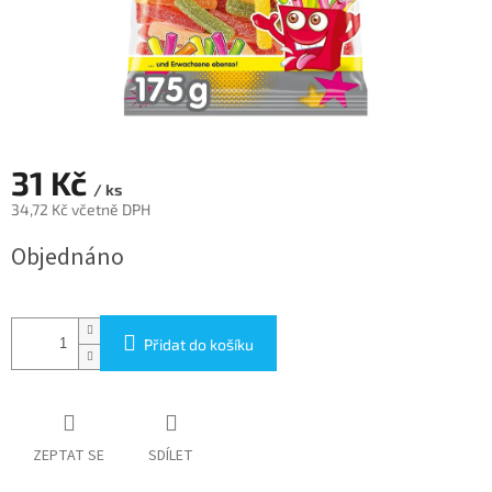
31 Kč
/ ks
34,72 Kč včetně DPH
Měrná
Objednáno
cena:
Přidat do košíku
ZEPTAT SE
SDÍLET