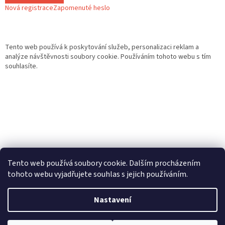
Nová registrace
Zapomenuté heslo
Tento web používá k poskytování služeb, personalizaci reklam a
analýze návštěvnosti soubory cookie. Používáním tohoto webu s tím
souhlasíte.
Tento web používá soubory cookie. Dalším procházením
tohoto webu vyjadřujete souhlas s jejich používáním.
Vytvořil Shoptet
Nastavení
Copyright 2026
Gurmand
. Všechna práva vyhrazena.
Upravit