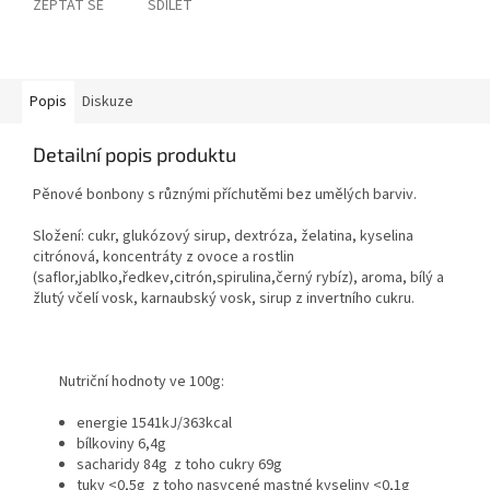
ZEPTAT SE
SDÍLET
Popis
Diskuze
Detailní popis produktu
Pěnové bonbony s různými příchutěmi bez umělých barviv.
Složení: cukr, glukózový sirup, dextróza, želatina, kyselina
citrónová, koncentráty z ovoce a rostlin
(saflor,jablko,ředkev,citrón,spirulina,černý rybíz), aroma, bílý a
žlutý včelí vosk, karnaubský vosk, sirup z invertního cukru.
Nutriční hodnoty ve 100g:
energie 1541kJ/363kcal
bílkoviny 6,4g
sacharidy 84g z toho cukry 69g
tuky <0,5g z toho nasycené mastné kyseliny <0,1g