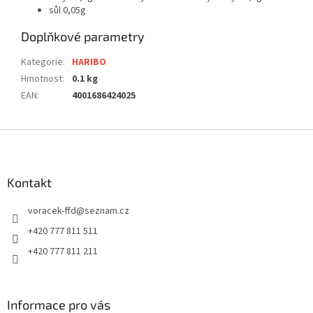
sůl 0,05g
Doplňkové parametry
Kategorie
:
HARIBO
Hmotnost
:
0.1 kg
EAN
:
4001686424025
Z
á
p
a
Kontakt
t
voracek-ffd
@
seznam.cz
í
+420 777 811 511
+420 777 811 211
Informace pro vás