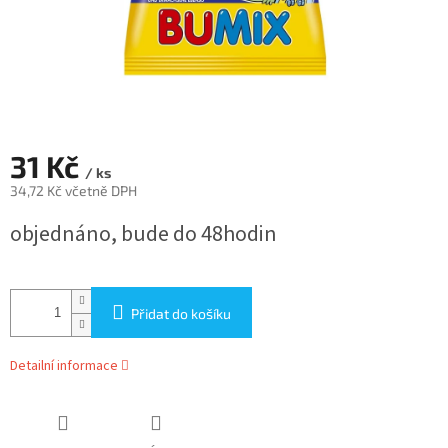
31 Kč
/ ks
34,72 Kč včetně DPH
Měrná
objednáno, bude do 48hodin
cena:
Přidat do košíku
Detailní informace