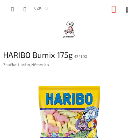
Přejít
NÁKUP
na
CZK
obsah
KOŠÍK
HARIBO Bumix 175g
424100
Značka:
Haribo,Německo