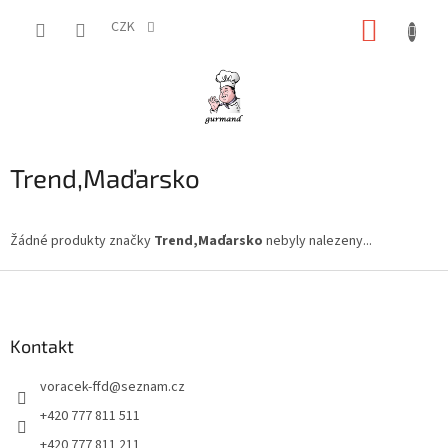
Přejít
NÁKUP
na
CZK
obsah
KOŠÍK
Trend,Maďarsko
Žádné produkty značky
Trend,Maďarsko
nebyly nalezeny...
Z
á
p
a
Kontakt
t
voracek-ffd
@
seznam.cz
í
+420 777 811 511
+420 777 811 211