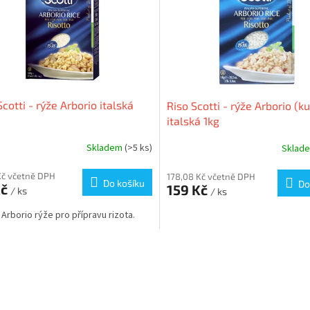
Scotti - rýže Arborio italská
Riso Scotti - rýže Arborio (ku
italská 1kg
Skladem
(>5 ks)
Sklad
Kč včetně DPH
178,08 Kč včetně DPH
Do košíku
Do
Kč
159 Kč
/ ks
/ ks
á Arborio rýže pro přípravu rizota.
O
v
l
á
d