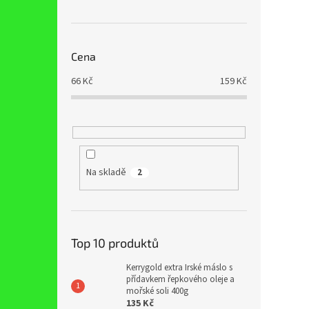
Cena
66
Kč
159
Kč
Na skladě
2
Top 10 produktů
Kerrygold extra Irské máslo s
přídavkem řepkového oleje a
mořské soli 400g
135 Kč