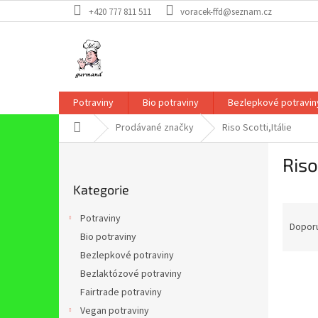
Přejít
+420 777 811 511
voracek-ffd@seznam.cz
na
obsah
Potraviny
Bio potraviny
Bezlepkové potravin
Domů
Prodávané značky
Riso Scotti,Itálie
P
Riso
o
Přeskočit
s
Kategorie
kategorie
t
Ř
r
Potraviny
a
a
Dopor
Bio potraviny
z
n
Bezlepkové potraviny
e
n
V
n
í
Bezlaktózové potraviny
ý
í
p
Fairtrade potraviny
p
p
a
Vegan potraviny