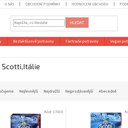
O NÁS
OBCHODNÍ PODMÍNKY
HODNOCENÍ OBCHODU
PODM
HLEDAT
y
Bezlaktózové potraviny
Fairtrade potraviny
Vegan pot
 Scotti,Itálie
učujeme
Nejlevnější
Nejdražší
Nejprodávanější
Abecedně
Kód:
17010
K