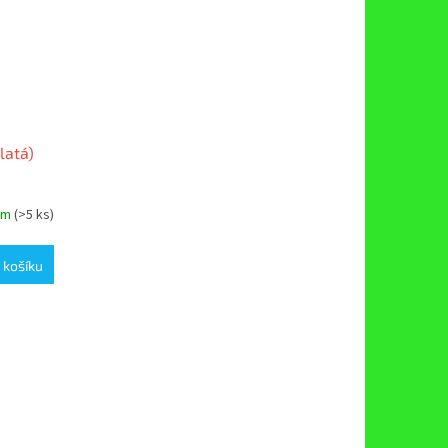
latá)
em
(>5 ks)
 košíku