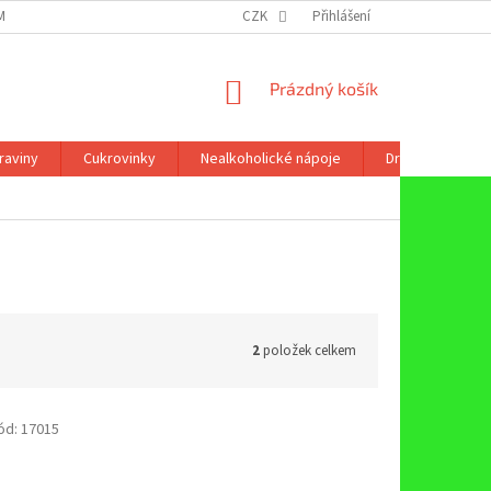
ÍNKY OCHRANY OSOBNÍCH ÚDAJŮ
CZK
Přihlášení
NÁKUPNÍ
Prázdný košík
KOŠÍK
raviny
Cukrovinky
Nealkoholické nápoje
Drogerie
2
položek celkem
ód:
17015