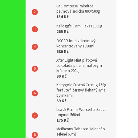
La Comtesse Palmitos,
palmová srdíčka 800/500g
134 Kč
Kellogg's Corn Flakes 1000g
265 Kč
OSCAR fond zeleninový
koncentrovaný 1000ml
680 Kč
After Eight Mint plátková
čokoláda plněná mátovým
krémem 200g
90 Kč
Kerrygold Frisch&Cremig 150g
"Kräuter" čerstvý šlehaný sýr s
bylinkami
59 Kč
Lea & Perrins Worcester Sauce
original 568ml
175 Kč
McIlhenny Tabasco Jalapeňo
zelené 60ml