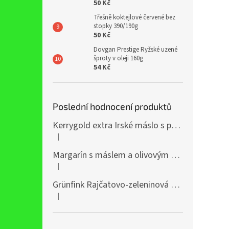
50 Kč
Třešně koktejlové červené bez
stopky 390/190g
50 Kč
Dovgan Prestige Ryžské uzené
šproty v oleji 160g
54 Kč
Poslední hodnocení produktů
Kerrygold extra Irské máslo s přídavkem řepkového oleje 400g
|
Hodnocení produktu je 5 z 5 hvězdiček.
Margarín s máslem a olivovým olejem 38% 250g
|
Hodnocení produktu je 5 z 5 hvězdiček.
Grünfink Rajčatovo-zeleninová šťáva 1l
|
Hodnocení produktu je 5 z 5 hvězdiček.