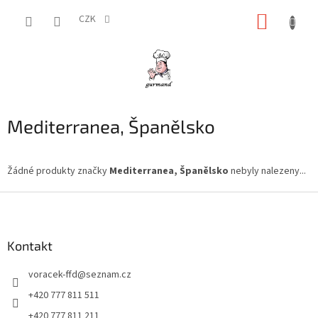
Přejít
NÁKUP
na
CZK
obsah
KOŠÍK
Mediterranea, Španělsko
Žádné produkty značky
Mediterranea, Španělsko
nebyly nalezeny...
Z
á
p
a
Kontakt
t
voracek-ffd
@
seznam.cz
í
+420 777 811 511
+420 777 811 211