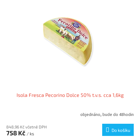
r
p
o
i
d
s
u
p
k
r
t
o
ů
d
u
k
t
ů
Isola Fresca Pecorino Dolce 50% t.v.s. cca 1,6kg
objednáno, bude do 48hodin
848,96 Kč včetně DPH
Do košíku
758 Kč
/ ks