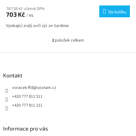
787,36 Kč včetně DPH
Do košíku
703 Kč
/ ks
Vynikající zralý ovčí sýr ze Sardinie.
2
položek celkem
O
v
l
Z
á
á
d
p
a
a
Kontakt
c
t
í
voracek-ffd
@
seznam.cz
í
p
r
+420 777 811 511
v
+420 777 811 211
k
y
v
ý
Informace pro vás
p
i