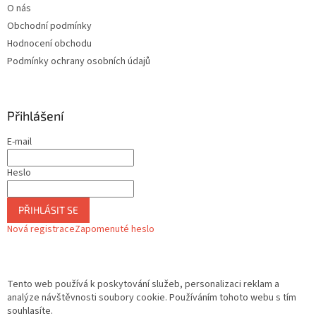
O nás
s
u
Obchodní podmínky
Hodnocení obchodu
Podmínky ochrany osobních údajů
Přihlášení
E-mail
Heslo
PŘIHLÁSIT SE
Nová registrace
Zapomenuté heslo
Tento web používá k poskytování služeb, personalizaci reklam a
analýze návštěvnosti soubory cookie. Používáním tohoto webu s tím
souhlasíte.