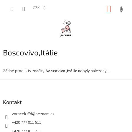
Přejít
NÁKUP
na
CZK
obsah
KOŠÍK
Boscovivo,Itálie
Žádné produkty značky
Boscovivo,Itálie
nebyly nalezeny...
Z
á
p
a
Kontakt
t
voracek-ffd
@
seznam.cz
í
+420 777 811 511
+420 777 811 211