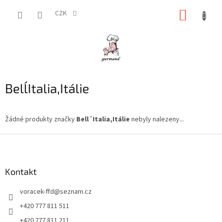
Přejít
NÁKUP
na
CZK
obsah
KOŠÍK
Bell´Italia,Itálie
Žádné produkty značky
Bell´Italia,Itálie
nebyly nalezeny...
Z
á
p
a
Kontakt
t
voracek-ffd
@
seznam.cz
í
+420 777 811 511
+420 777 811 211