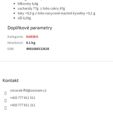
bílkoviny 6,6g
sacharidy 77g z toho cukry 47g
tuky <0,5 g z toho nasycené mastné kyseliny <0,1 g
sůl 0,03g
Doplňkové parametry
Kategorie
:
HARIBO
Hmotnost
:
0.1 kg
EAN
:
4001686322628
Z
á
p
a
Kontakt
t
voracek-ffd
@
seznam.cz
í
+420 777 811 511
+420 777 811 211