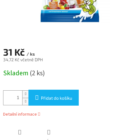
31 Kč
/ ks
34,72 Kč včetně DPH
Měrná
Skladem
(2 ks)
cena:
Přidat do košíku
Detailní informace