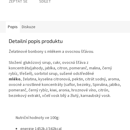
ZEPTAT SE
SDÍLET
Popis
Diskuze
Detailní popis produktu
Želatinové bonbony s mlékem a ovocnou šťávou.
Složení: glukózový sirup, cukr, ovocná šťáva z
koncentrátu(jahody, jablka, citron, pomeranč, malina, černý
rybíz, třešeň), sorbitol sirup, sušené odstředěné
mléko
, želatina, kyselina citronová, pektin, citrát sodný, aroma,
ovocné a rostlinné koncentráty (saflor, bezinky, Spirulina, jablko,
pomeranč, černý rybíz, kiwi, aronia, hroznové víno, citrón,
bezinkový extrakt, včelí vosk bílý a žlutý, karnaubský vosk.
Nutriční hodnoty ve 100g:
energie 1452kJ/342kcal