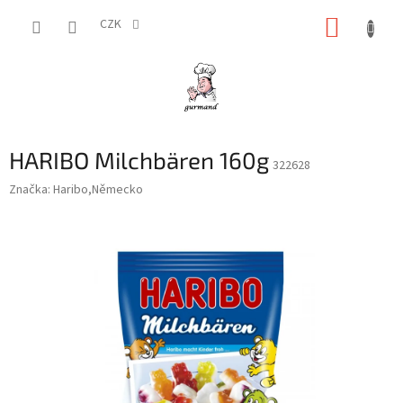
Přejít
NÁKUP
na
CZK
obsah
KOŠÍK
HARIBO Milchbären 160g
322628
Značka:
Haribo,Německo