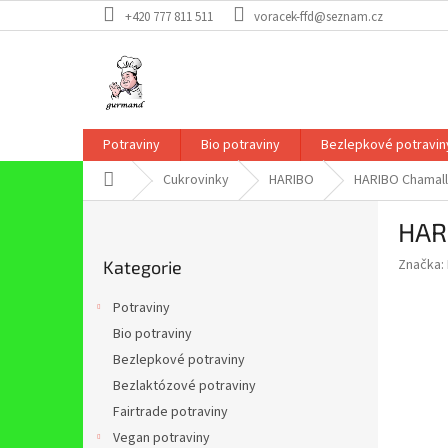
Přejít
+420 777 811 511
voracek-ffd@seznam.cz
na
obsah
Potraviny
Bio potraviny
Bezlepkové potravin
Domů
Cukrovinky
HARIBO
HARIBO Chamall
P
HAR
o
Přeskočit
s
Značka:
Kategorie
kategorie
t
r
Potraviny
a
Bio potraviny
n
Bezlepkové potraviny
n
í
Bezlaktózové potraviny
p
Fairtrade potraviny
a
Vegan potraviny