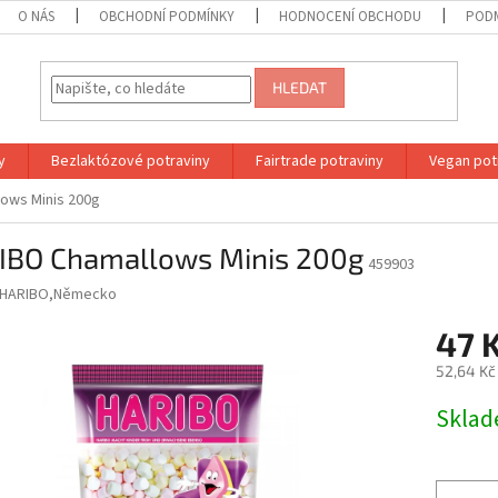
O NÁS
OBCHODNÍ PODMÍNKY
HODNOCENÍ OBCHODU
PODM
HLEDAT
y
Bezlaktózové potraviny
Fairtrade potraviny
Vegan pot
ows Minis 200g
IBO Chamallows Minis 200g
459903
HARIBO,Německo
47 
52,64 Kč
Měrná
Skla
cena: