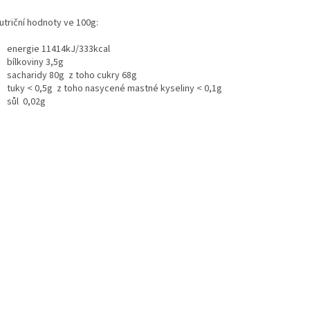
iční hodnoty ve 100g:
energie 11414kJ/333kcal
bílkoviny 3,5g
sacharidy 80g z toho cukry 68g
tuky < 0,5g z toho nasycené mastné kyseliny < 0,1g
sůl 0,02g