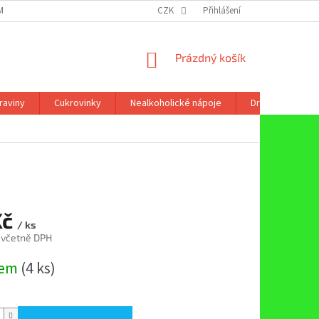
ÍNKY OCHRANY OSOBNÍCH ÚDAJŮ
CZK
Přihlášení
NÁKUPNÍ
Prázdný košík
KOŠÍK
raviny
Cukrovinky
Nealkoholické nápoje
Drogerie
Kč
/ ks
 včetně DPH
dem
(4 ks)