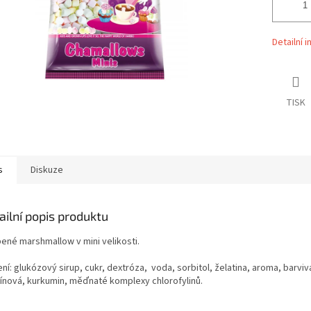
Detailní 
TISK
s
Diskuze
ailní popis produktu
bené marshmallow v mini velikosti.
ní: glukózový sirup, cukr, dextróza, voda, sorbitol, želatina, aroma, barviv
ínová, kurkumin, měďnaté komplexy chlorofylinů.