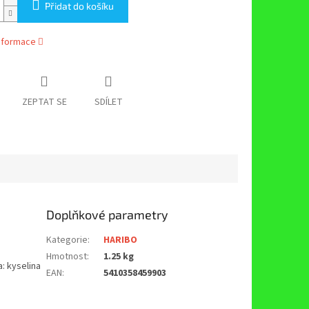
Přidat do košíku
informace
ZEPTAT SE
SDÍLET
Doplňkové parametry
Kategorie
:
HARIBO
Hmotnost
:
1.25 kg
a: kyselina
EAN
:
5410358459903