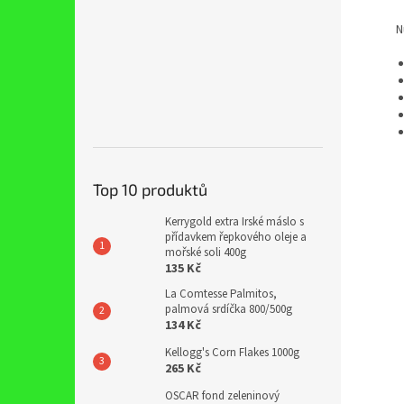
Nutr
Top 10 produktů
Kerrygold extra Irské máslo s
přídavkem řepkového oleje a
mořské soli 400g
135 Kč
La Comtesse Palmitos,
palmová srdíčka 800/500g
134 Kč
Kellogg's Corn Flakes 1000g
265 Kč
OSCAR fond zeleninový