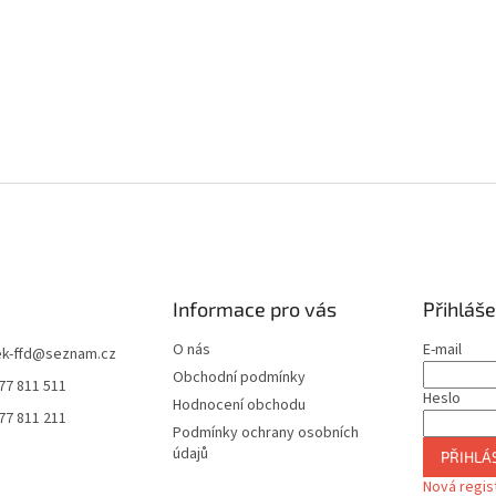
Informace pro vás
Přihláše
O nás
E-mail
k-ffd
@
seznam.cz
Obchodní podmínky
77 811 511
Heslo
Hodnocení obchodu
77 811 211
Podmínky ochrany osobních
údajů
PŘIHLÁS
Nová regis