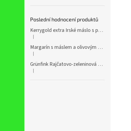
Poslední hodnocení produktů
Kerrygold extra Irské máslo s přídavkem řepkového oleje 400g
|
Hodnocení produktu je 5 z 5 hvězdiček.
Margarín s máslem a olivovým olejem 38% 250g
|
Hodnocení produktu je 5 z 5 hvězdiček.
Grünfink Rajčatovo-zeleninová šťáva 1l
|
Hodnocení produktu je 5 z 5 hvězdiček.