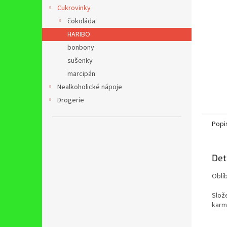
n
Cukrovinky
e
čokoláda
l
HARIBO
bonbony
sušenky
marcipán
Nealkoholické nápoje
Drogerie
Popi
Det
Oblí
Slože
karm