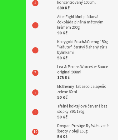
koncentrovaný 1000ml
680 Kč
After Eight Mint plátková
čokoláda plněná mátovým
krémem 200g
90 Kč
Kerrygold Frisch&Cremig 150g
"Kräuter" čerstvý šlehaný sýr s
bylinkami
59 Kč
Lea & Perrins Worcester Sauce
original 568ml
175 Kč
McIlhenny Tabasco Jalapeňo
zelené 60ml
50 Kč
Třešně koktejlové červené bez
stopky 390/190g
50 Kč
Dovgan Prestige Ryžské uzené
šproty v oleji 160g
54 Kč