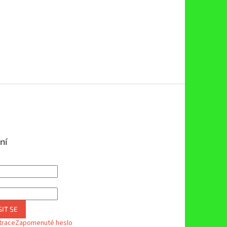
ní
IT SE
trace
Zapomenuté heslo