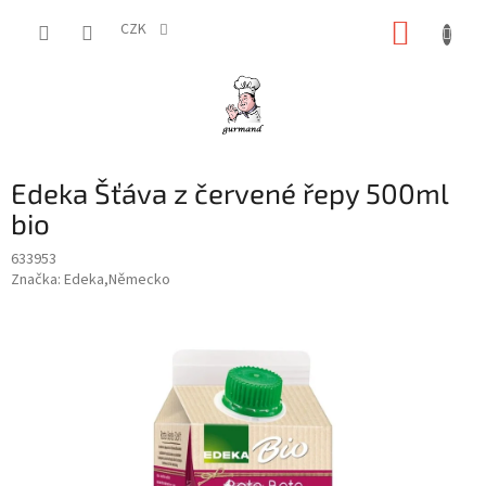
Přejít
NÁKUP
na
CZK
obsah
KOŠÍK
Edeka Šťáva z červené řepy 500ml
bio
633953
Značka:
Edeka,Německo