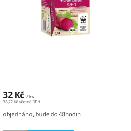
32 Kč
/ ks
38,72 Kč včetně DPH
Měrná
objednáno, bude do 48hodin
cena: