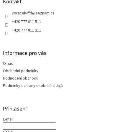
a
Kontakt
t
voracek-ffd
@
seznam.cz
í
+420 777 811 511
+420 777 811 211
Informace pro vás
O nás
Obchodní podmínky
Hodnocení obchodu
Podmínky ochrany osobních údajů
Přihlášení
E-mail