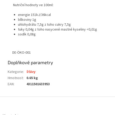
Nutriční hodnoty ve 100ml:
energie 151kJ/36kcal
bílkoviny 1g
uhlohydrátu 7,5g z toho cukry 7,5g
tuky 0,04g z toho nasycené mastné kyseliny <0,01g
sodík 0,08g
DE-ÖKO-001
Doplňkové parametry
Kategorie
:
šťávy
Hmotnost
:
0.65 kg
EAN
:
4311501633953
Z
á
p